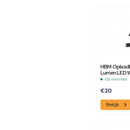
HBM Oplaadb
Lumen LED W
Bouwlamp
Op voorraad
€
20
Bekijk