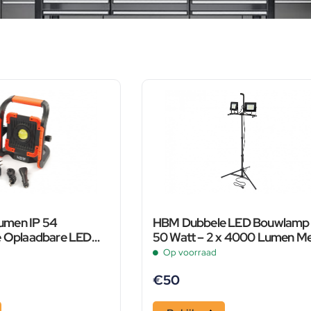
men IP 54
HBM Dubbele LED Bouwlamp 
e Oplaadbare LED
50 Watt – 2 x 4000 Lumen M
et Powerbank
Statief
Op voorraad
€
50