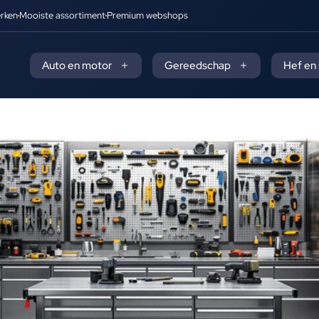
rken
Mooiste assortiment
Premium webshops
Auto en motor
Gereedschap
Hef en