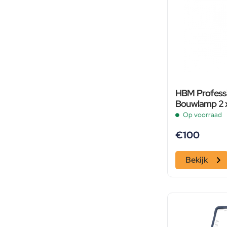
HBM Profess
Bouwlamp 2 x
10.000 Lumen
Op voorraad
€
100
Bekijk