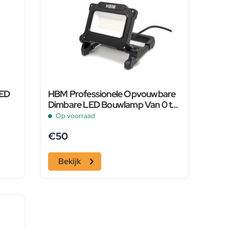
LED
HBM Professionele Opvouwbare
Dimbare LED Bouwlamp Van 0 tot
7000 Lumen
Op voorraad
€
50
Bekijk