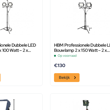
ionele Dubbele LED
HBM Professionele Dubbele 
 100 Watt – 2 x
Bouwlamp 2 x 150 Watt – 2 x
 Met Statief
15.000 Lumen Met Statief
Op voorraad
€
130
Bekijk