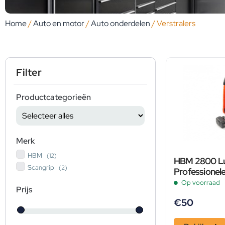
Home
/
Auto en motor
/
Auto onderdelen
/ Verstralers
Filter
Productcategorieën
Merk
HBM
(12)
HBM 2800 Lu
Scangrip
(2)
Professionel
Bouwlamp M
Op voorraad
Prijs
Functie
€
50