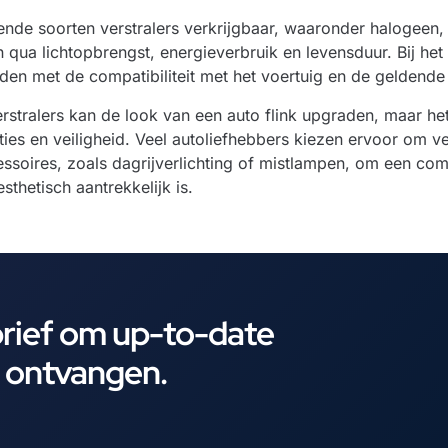
llende soorten verstralers verkrijgbaar, waaronder halogeen,
 qua lichtopbrengst, energieverbruik en levensduur. Bij het 
den met de compatibiliteit met het voertuig en de geldende
stralers kan de look van een auto flink upgraden, maar het 
ties en veiligheid. Veel autoliefhebbers kiezen ervoor om v
essoires, zoals dagrijverlichting of mistlampen, om een com
esthetisch aantrekkelijk is.
brief om up-to-date
e ontvangen.