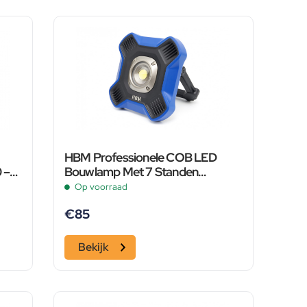
HBM Professionele COB LED
 –
Bouwlamp Met 7 Standen
Dimbaar van 800 tot 5000
Op voorraad
Lumen
€
85
Bekijk