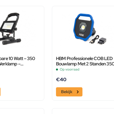
are 10 Watt – 350
HBM Professionele COB LED
erklamp –
Bouwlamp Met 2 Standen 350
1100 Lumen
Op voorraad
€
40
Bekijk