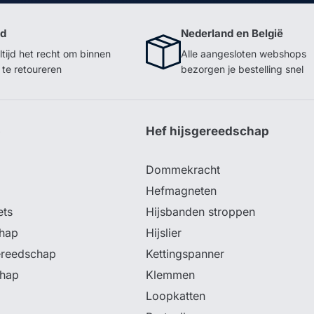
id
Nederland en België
ltijd het recht om binnen
Alle aangesloten webshops
te retoureren
bezorgen je bestelling snel
p
Hef hijsgereedschap
Dommekracht
Hefmagneten
ets
Hijsbanden stroppen
hap
Hijslier
ereedschap
Kettingspanner
chap
Klemmen
Loopkatten