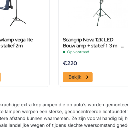
wlamp vega lite
Scangrip Nova 12K LED
statief 2m
Bouwlamp + statief 1-3 m –
Dimbaar – 10000Lm
Op voorraad
€
220
Bekijk
n krachtige extra koplampen die op auto’s worden gemonteerd
ze lampen werpen een sterke, geconcentreerde lichtbundel 
ere afstand kunnen waarnemen. Ze zijn vooral handig bij het
als landelijke wegen of tijdens slechte weersomstandighed