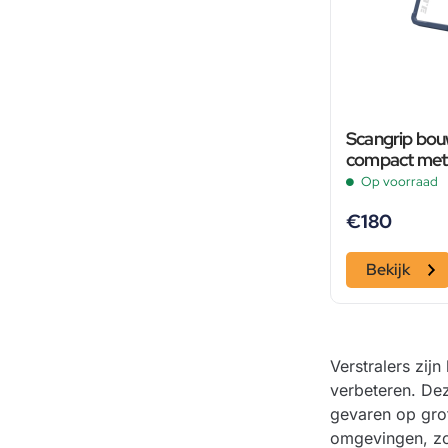
Scangrip bou
compact met 
Op voorraad
€
180
Bekijk
Verstralers zij
verbeteren. De
gevaren op grot
omgevingen, zo