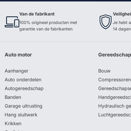
Van de fabrikant
Veilighe
100% origineel producten met
Je hebt a
garantie van de fabrikanten
14 dagen 
Auto motor
Gereedscha
Aanhanger
Bouw
Auto onderdelen
Compressoren
Autogereedschap
Gereedschaps
Banden
Handgereedsc
Garage uitrusting
Hydraulisch g
Hang sluitwerk
Luchtgereeds
Krikken