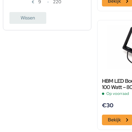
Bekijk
€
-
Minimale prijs
Maximale prijs
Wissen
HBM LED Bou
100 Watt – 
Op voorraad
€
30
Bekijk