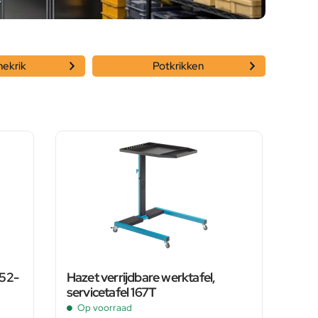
nekrik
Potkrikken
B52-
Hazet verrijdbare werktafel,
servicetafel 167T
Op voorraad