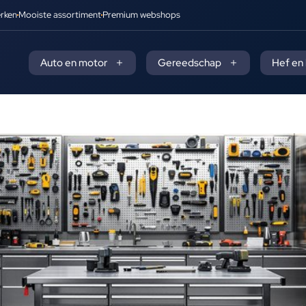
rken
Mooiste assortiment
Premium webshops
Auto en motor
Gereedschap
Hef en