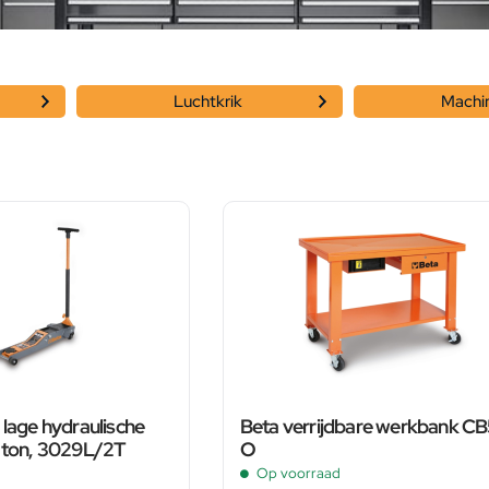
Luchtkrik
Machi
 lage hydraulische
Beta verrijdbare werkbank C
2 ton, 3029L/2T
O
Op voorraad