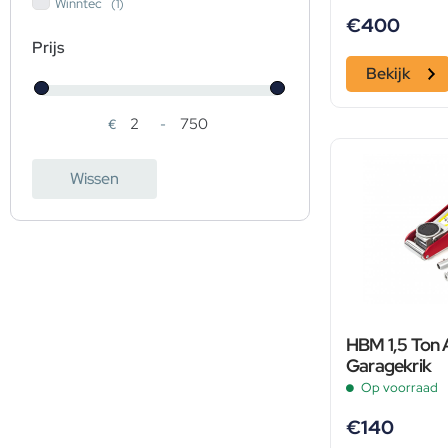
Winntec
(1)
€
400
Prijs
Bekijk
€
-
Minimale prijs
Maximale prijs
Wissen
HBM 1,5 Ton 
Garagekrik
Op voorraad
€
140