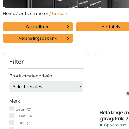
Home
/
Auto en motor
/ Krikken
Autokrikken
Heftafels
Versnellingsbak krik
Filter
Productcategorieën
Merk
Beta
(2)
Beta lange en
Hazet
(1)
garagekrik, 
HBM
(41)
Op voorraad