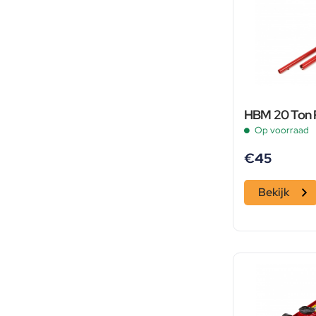
HBM 20 Ton P
Op voorraad
€
45
Bekijk