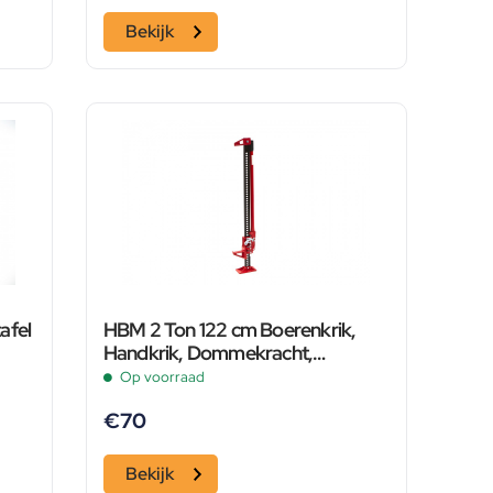
Bekijk
afel
HBM 2 Ton 122 cm Boerenkrik,
Handkrik, Dommekracht,
Kelderwinch
Op voorraad
€
70
Bekijk