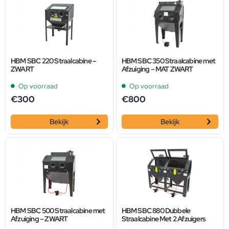
HBM SBC 220 Straalcabine –
HBM SBC 350 Straalcabine met
ZWART
Afzuiging – MAT ZWART
Op voorraad
Op voorraad
€
300
€
800
Bekijk
Bekijk
HBM SBC 500 Straalcabine met
HBM SBC 880 Dubbele
Afzuiging – ZWART
Straalcabine Met 2 Afzuigers