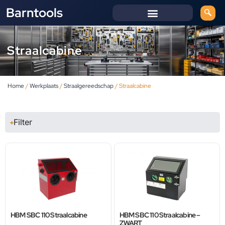
Barntools
Straalcabine
Home
/
Werkplaats
/
Straalgereedschap
/ Straalcabine
Filter
HBM SBC 110 Straalcabine
HBM SBC 110 Straalcabine –
ZWART