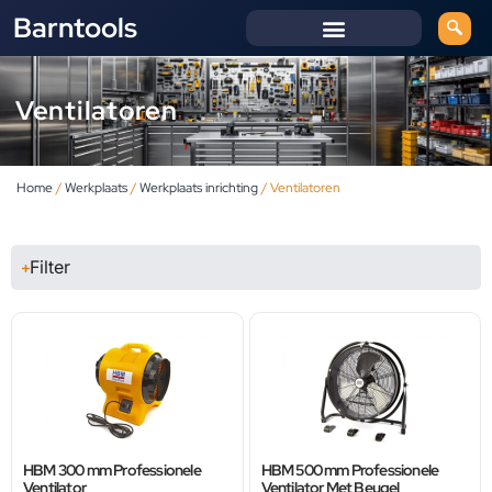
Barntools
Ventilatoren
Home
/
Werkplaats
/
Werkplaats inrichting
/ Ventilatoren
Filter
HBM 300 mm Professionele
HBM 500 mm Professionele
Ventilator
Ventilator Met Beugel