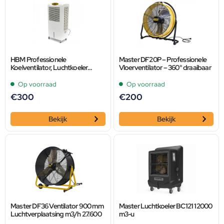
HBM Professionele
Master DF20P – Professionele
Koelventilator, Luchtkoeler
Vloerventilator – 360° draaibaar
50m2 – 4.000 m3/u
Op voorraad
Op voorraad
€
300
€
200
Bekijk
Bekijk
Master DF36 Ventilator 900 mm
Master Luchtkoeler BC121 12000
Luchtverplaatsing m3/h 27.600
m3-u