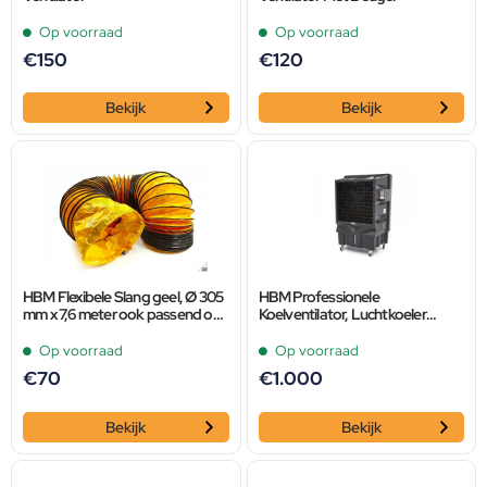
Op voorraad
Op voorraad
€
150
€
120
Bekijk
Bekijk
HBM Flexibele Slang geel, Ø 305
HBM Professionele
mm x 7,6 meter ook passend op
Koelventilator, Luchtkoeler
MASTER
330m2 – 18.000 m³/u
Op voorraad
Op voorraad
€
70
€
1.000
Bekijk
Bekijk