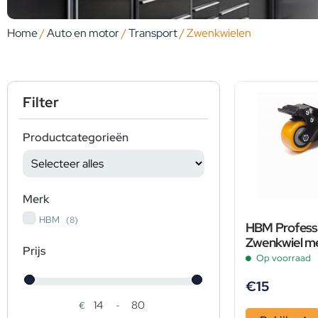
Home
/
Auto en motor
/
Transport
/ Zwenkwielen
Filter
Productcategorieën
Merk
HBM
(8)
HBM Profess
Zwenkwiel me
Prijs
– 50 KG 4 st
Op voorraad
€
15
€
-
Minimale prijs
Maximale prijs