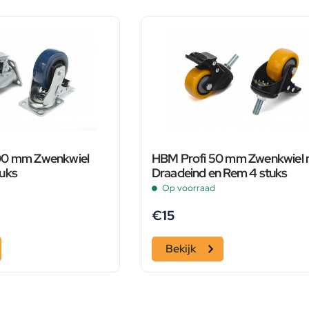
00 mm Zwenkwiel
HBM Profi 50 mm Zwenkwiel 
uks
Draadeind en Rem 4 stuks
Op voorraad
€
15
Bekijk