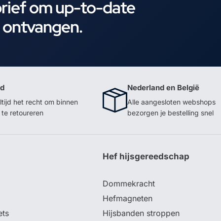
brief om up-to-date
e ontvangen.
id
Nederland en België
ltijd het recht om binnen
Alle aangesloten webshops
te retoureren
bezorgen je bestelling snel
p
Hef hijsgereedschap
Dommekracht
Hefmagneten
ets
Hijsbanden stroppen