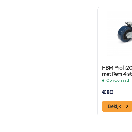
HBM Profi 2
met Rem 4 st
Op voorraad
€
80
Bekijk