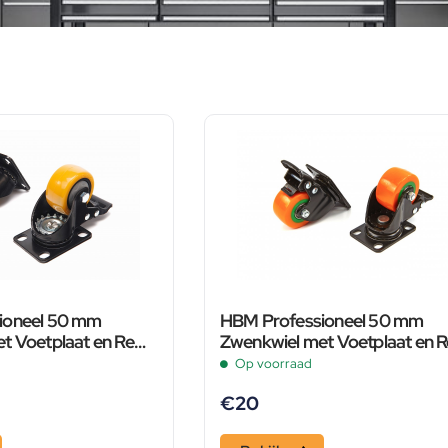
ioneel 50 mm
HBM Professioneel 50 mm
t Voetplaat en Rem
Zwenkwiel met Voetplaat en 
uks
– 80 KG 4 stuks
Op voorraad
€
20