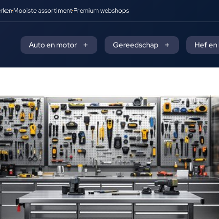
rken
Mooiste assortiment
Premium webshops
Auto en motor
Gereedschap
Hef en