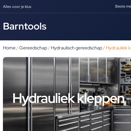
Beste me
Alles voor je klus
Barntools
Home
/
Gereedschap
/
Hydraulisch gereedschap
/ Hydrauliek 
Hydrauliek kleppen