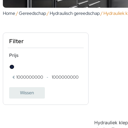
Home
/
Gereedschap
/
Hydraulisch gereedschap
/ Hydrauliek 
Filter
Prijs
€
-
Minimale prijs
Maximale prijs
Wissen
Hydrauliek klep