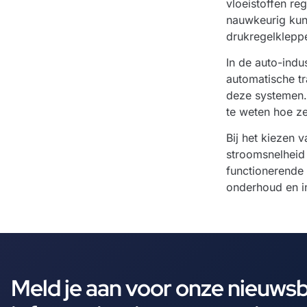
vloeistoffen re
nauwkeurig kunn
drukregelkleppe
In de auto-indu
automatische tr
deze systemen.
te weten hoe z
Bij het kiezen 
stroomsnelheid 
functionerende 
onderhoud en i
Meld je aan voor onze nieuws