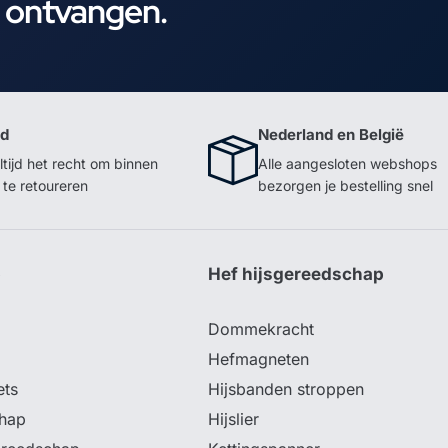
e ontvangen.
id
Nederland en België
ltijd het recht om binnen
Alle aangesloten webshops
te retoureren
bezorgen je bestelling snel
p
Hef hijsgereedschap
Dommekracht
Hefmagneten
ets
Hijsbanden stroppen
hap
Hijslier