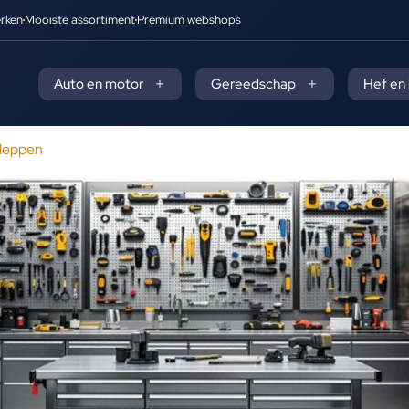
rken
Mooiste assortiment
Premium webshops
Auto en motor
Gereedschap
Hef en
kleppen