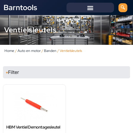
Barntools
Ventielsleutels
Home
/
Auto en motor
/
Banden
/ Ventielsleutels
Filter
HBM Ventiel Demontagesleutel