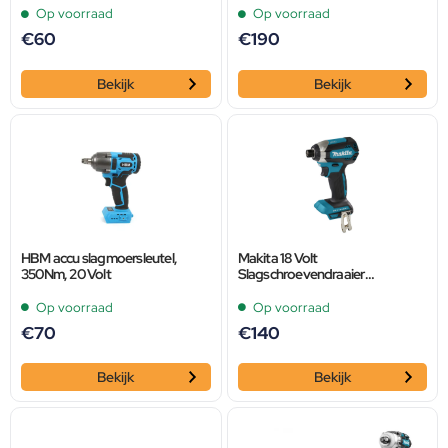
Op voorraad
Op voorraad
€
60
€
190
Bekijk
Bekijk
HBM accu slagmoersleutel,
Makita 18 Volt
350Nm, 20 Volt
Slagschroevendraaier
DTD153ZJ
Op voorraad
Op voorraad
€
70
€
140
Bekijk
Bekijk