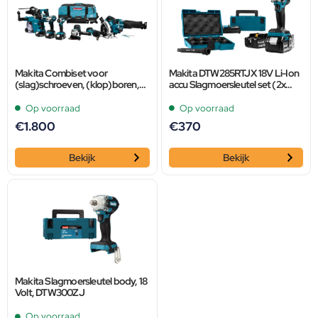
Makita Combiset voor
Makita DTW285RTJX 18V Li-Ion
(slag)schroeven, (klop)boren,
accu Slagmoersleutel set (2x
slijpen en monteren en met
5,0Ah accu) in Mbox – 280Nm –
multitool, 18 Volt, DL
1/2” – Kool
Op voorraad
Op voorraad
€
1.800
€
370
Bekijk
Bekijk
Makita Slagmoersleutel body, 18
Volt, DTW300ZJ
Op voorraad