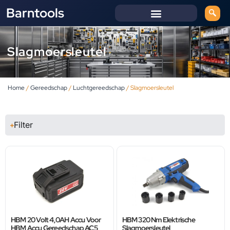
Barntools
Slagmoersleutel
Home
/
Gereedschap
/
Luchtgereedschap
/ Slagmoersleutel
Filter
HBM 20 Volt 4,0AH Accu Voor
HBM 320 Nm Elektrische
HBM Accu Gereedschap AC5
Slagmoersleutel