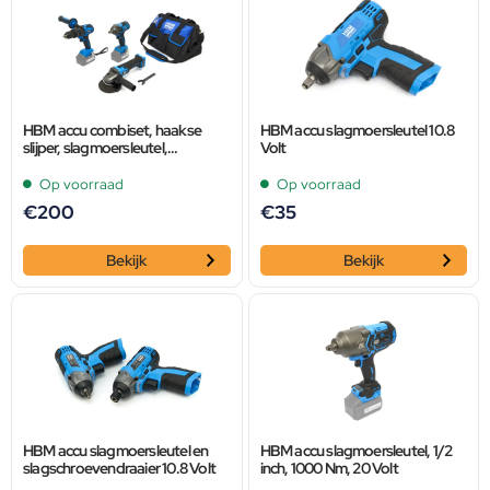
HBM accu combiset, haakse
HBM accu slagmoersleutel 10.8
slijper, slagmoersleutel,
Volt
boormachine 20 Volt
Op voorraad
Op voorraad
€
200
€
35
Bekijk
Bekijk
HBM accu slagmoersleutel en
HBM accu slagmoersleutel, 1/2
slagschroevendraaier 10.8 Volt
inch, 1000 Nm, 20 Volt