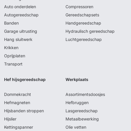
Auto onderdelen
Compressoren
Autogereedschap
Gereedschapsets
Banden
Handgereedschap
Garage uitrusting
Hydraulisch gereedschap
Hang sluitwerk
Luchtgereedschap
Krikken
Oprijplaten
Transport
Hef hijsgereedschap
Werkplaats
Dommekracht
Assortimentsdoosjes
Hefmagneten
Hefbruggen
Hijsbanden stroppen
Lasgereedschap
Hijslier
Metaalbewerking
Kettingspanner
Olie vetten