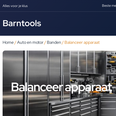
Beste me
Alles voor je klus
Barntools
Home
/
Auto en motor
/
Banden
/ Balanceer apparaat
Balanceer apparaat