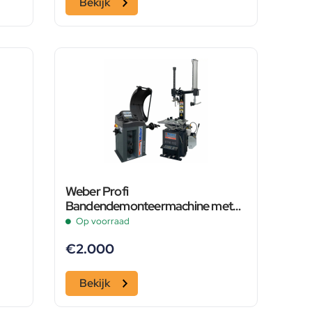
Bekijk
Weber Profi
Bandendemonteermachine met
r
Hulparm en Banden
Op voorraad
Balanceermachine Set
€
2.000
Bekijk