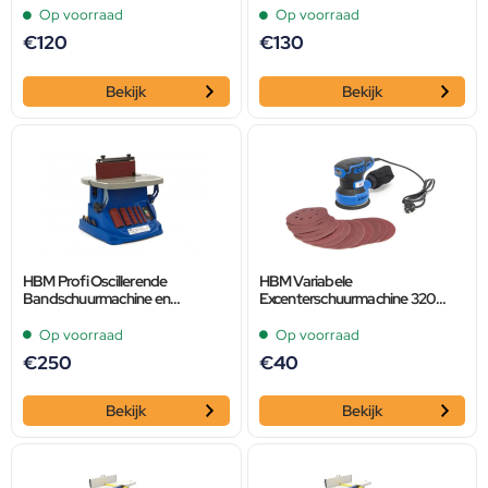
Op voorraad
Op voorraad
€
120
€
130
Bekijk
Bekijk
HBM Profi Oscillerende
HBM Variabele
Bandschuurmachine en
Excenterschuurmachine 320
Spindelschuurmachine
Watt Inclusief 12 Schuurvellen
Op voorraad
Op voorraad
€
250
€
40
Bekijk
Bekijk