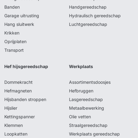
Banden
Handgereedschap
Garage uitrusting
Hydraulisch gereedschap
Hang sluitwerk
Luchtgereedschap
Krikken
Oprijplaten
Transport
Hef hijsgereedschap
Werkplaats
Dommekracht
Assortimentsdoosjes
Hefmagneten
Hefbruggen
Hijsbanden stroppen
Lasgereedschap
Hijslier
Metaalbewerking
Kettingspanner
Olie vetten
Klemmen
Straalgereedschap
Loopkatten
Werkplaats gereedschap