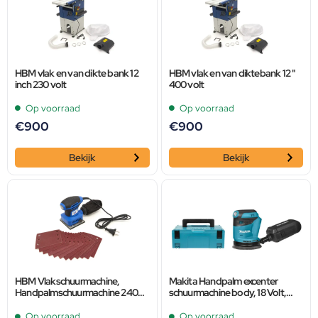
HBM vlak en van dikte bank 12
HBM vlak en van diktebank 12 "
inch 230 volt
400 volt
Op voorraad
Op voorraad
€
900
€
900
Bekijk
Bekijk
HBM Vlakschuurmachine,
Makita Handpalm excenter
Handpalmschuurmachine 240
schuurmachine body, 18 Volt,
Watt Inclusief 12 Schuurvellen
DBO180ZJ
Op voorraad
Op voorraad