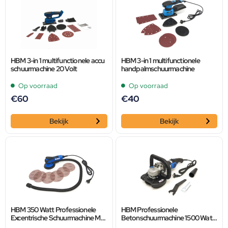
HBM 3-in 1 multifunctionele accu
HBM 3-in 1 multifunctionele
schuurmachine 20 Volt
handpalmschuurmachine
Op voorraad
Op voorraad
€
60
€
40
Bekijk
Bekijk
HBM 350 Watt Professionele
HBM Professionele
Excentrische Schuurmachine Met
Betonschuurmachine 1500 Watt
Variable Toerental
125 mm