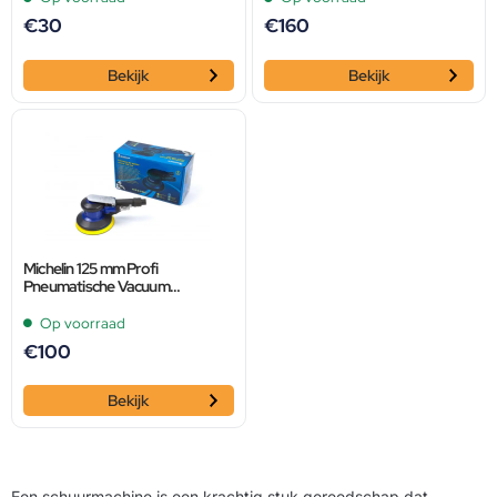
€
30
€
160
Bekijk
Bekijk
Michelin 125 mm Profi
Pneumatische Vacuum
Schuurmachine
Op voorraad
€
100
Bekijk
Een schuurmachine is een krachtig stuk gereedschap dat