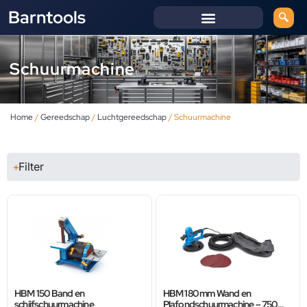
Barntools
Schuurmachine
Home
/
Gereedschap
/
Luchtgereedschap
/ Schuurmachine
Filter
HBM 150 Band en
HBM 180 mm Wand en
schijfschuurmachine
Plafondschuurmachine – 750