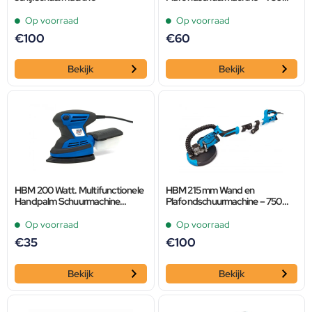
Watt Met LED Lamp
Op voorraad
Op voorraad
€
100
€
60
Bekijk
Bekijk
HBM 200 Watt. Multifunctionele
HBM 215 mm Wand en
Handpalm Schuurmachine
Plafondschuurmachine – 750
Inclusief 12 Schuurvellen
Watt Met LED Lamp
Op voorraad
Op voorraad
€
35
€
100
Bekijk
Bekijk