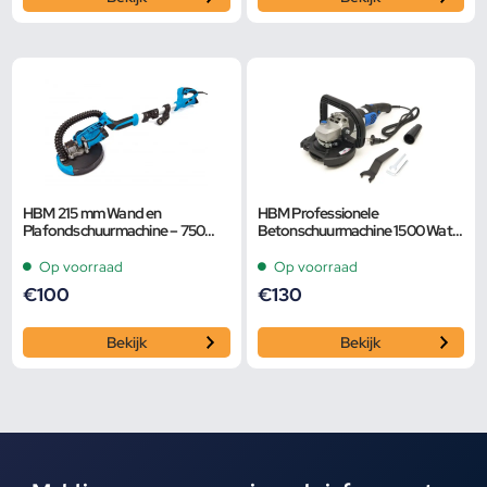
HBM 215 mm Wand en
HBM Professionele
Plafondschuurmachine – 750
Betonschuurmachine 1500 Watt
Watt Met LED Lamp
125 mm
Op voorraad
Op voorraad
€
100
€
130
Bekijk
Bekijk