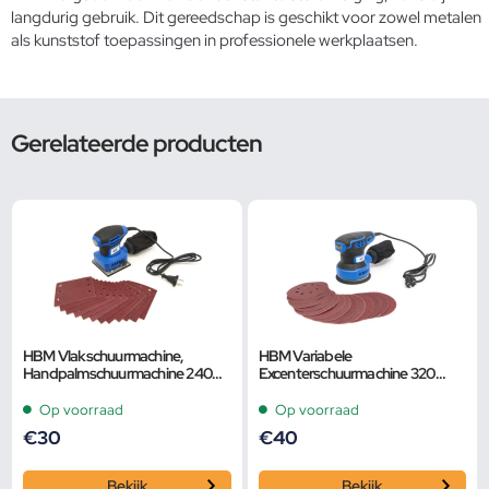
langdurig gebruik. Dit gereedschap is geschikt voor zowel
metalen
als kunststof
toepassingen in professionele werkplaatsen.
Gerelateerde producten
HBM Vlakschuurmachine,
HBM Variabele
Handpalmschuurmachine 240
Excenterschuurmachine 320
Watt Inclusief 12 Schuurvellen
Watt Inclusief 12 Schuurvellen
Op voorraad
Op voorraad
€
30
€
40
Bekijk
Bekijk