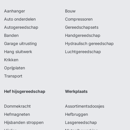
Aanhanger
Bouw
Auto onderdelen
Compressoren
Autogereedschap
Gereedschapsets
Banden
Handgereedschap
Garage uitrusting
Hydraulisch gereedschap
Hang sluitwerk
Luchtgereedschap
Krikken
Oprijplaten
Transport
Hef hijsgereedschap
Werkplaats
Dommekracht
Assortimentsdoosjes
Hefmagneten
Hefbruggen
Hijsbanden stroppen
Lasgereedschap