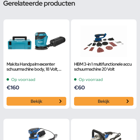
Gerelateerde producten
Makita Handpalm excenter
HBM 3-in 1 multifunctionele accu
schuurmachine body, 18 Volt,
schuurmachine 20 Volt
DBO180ZJ
Op voorraad
Op voorraad
€
160
€
60
Bekijk
Bekijk