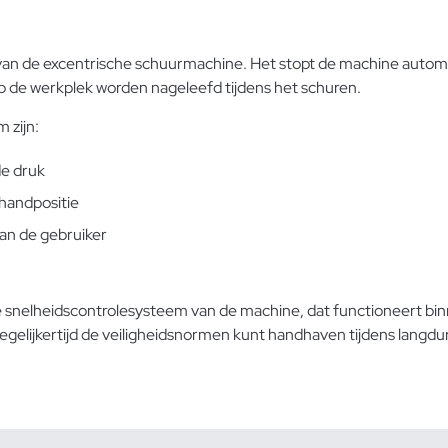
an de excentrische schuurmachine. Het stopt de machine automati
 op de werkplek worden nageleefd tijdens het schuren.
 zijn:
de druk
 handpositie
van de gebruiker
 snelheidscontrolesysteem van de machine, dat functioneert bi
tegelijkertijd de veiligheidsnormen kunt handhaven tijdens langdur