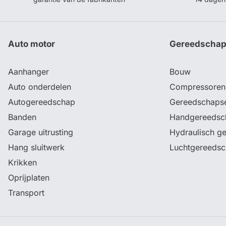
Auto motor
Gereedscha
Aanhanger
Bouw
Auto onderdelen
Compressoren
Autogereedschap
Gereedschaps
Banden
Handgereedsc
Garage uitrusting
Hydraulisch g
Hang sluitwerk
Luchtgereeds
Krikken
Oprijplaten
Transport