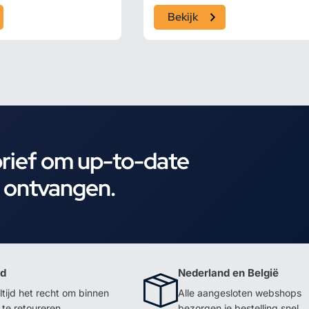
Bekijk
brief om up-to-date
e ontvangen.
id
Nederland en België
ltijd het recht om binnen
Alle aangesloten webshops
te retoureren
bezorgen je bestelling snel