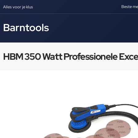
Beste me
Alles voor je klus
Barntools
HBM 350 Watt Professionele Exce