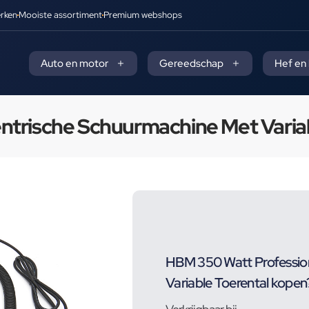
rken
Mooiste assortiment
Premium webshops
Auto en motor
Gereedschap
Hef en
ntrische Schuurmachine Met Variab
HBM 350 Watt Professio
Variable Toerental kopen