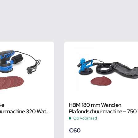
le
HBM 180 mm Wand en
uurmachine 320 Watt
Plafondschuurmachine – 750
Schuurvellen
Met LED Lamp
Op voorraad
€
60