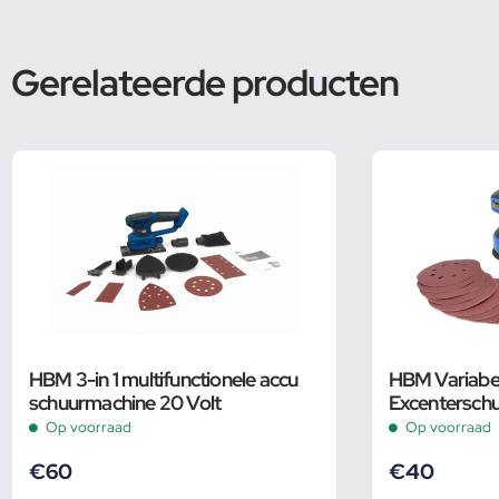
Gerelateerde producten
HBM 3-in 1 multifunctionele accu
HBM Variabe
schuurmachine 20 Volt
Excentersch
Inclusief 12 
Op voorraad
Op voorraad
€
60
€
40