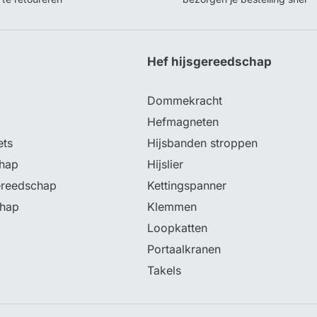
p
Hef hijsgereedschap
Dommekracht
Hefmagneten
ets
Hijsbanden stroppen
hap
Hijslier
ereedschap
Kettingspanner
chap
Klemmen
Loopkatten
Portaalkranen
Takels