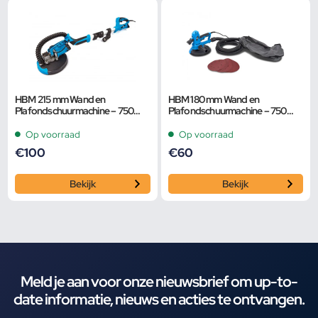
HBM 215 mm Wand en
HBM 180 mm Wand en
Plafondschuurmachine – 750
Plafondschuurmachine – 750
Watt Met LED Lamp
Watt Met LED Lamp
Op voorraad
Op voorraad
€
100
€
60
Bekijk
Bekijk
Meld je aan voor onze nieuwsbrief om up-to-
date informatie, nieuws en acties te ontvangen.