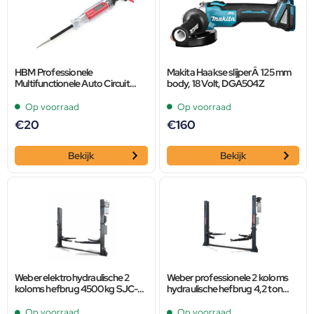
HBM Professionele
Makita Haakse slijperÂ 125 mm
Multifunctionele Auto Circuit
body, 18 Volt, DGA504Z
Tester 3 – 40 Volt met LCD
Display
Op voorraad
Op voorraad
€
20
€
160
Bekijk
Bekijk
Weber elektrohydraulische 2
Weber professionele 2 koloms
koloms hefbrug 4500 kg SJC-
hydraulische hefbrug 4,2 ton
10XL
met elektronische ontgrendeling
zwart
Op voorraad
Op voorraad