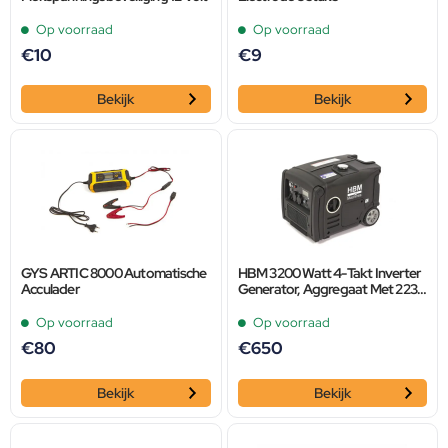
Op voorraad
Op voorraad
€
10
€
9
Bekijk
Bekijk
GYS ARTIC 8000 Automatische
HBM 3200 Watt 4-Takt Inverter
Acculader
Generator, Aggregaat Met 223
cc Benzinemotor 230 V / 12 V
Op voorraad
Op voorraad
€
80
€
650
Bekijk
Bekijk