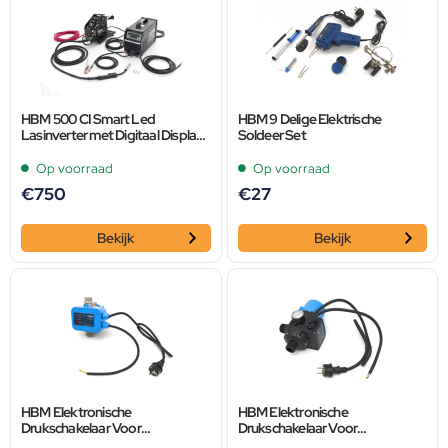
HBM 500 CI Smart Led
HBM 9 Delige Elektrische
Lasinverter met Digitaal Display
Soldeer Set
en IGBT Technologie 400 volt –
Zwart
Op voorraad
Op voorraad
€
750
€
27
Bekijk
Bekijk
HBM Elektronische
HBM Elektronische
Drukschakelaar Voor
Drukschakelaar Voor
Waterpomp Van 1,5 tot 10 Bar
Waterpomp Van 1,5 tot 10 Bar