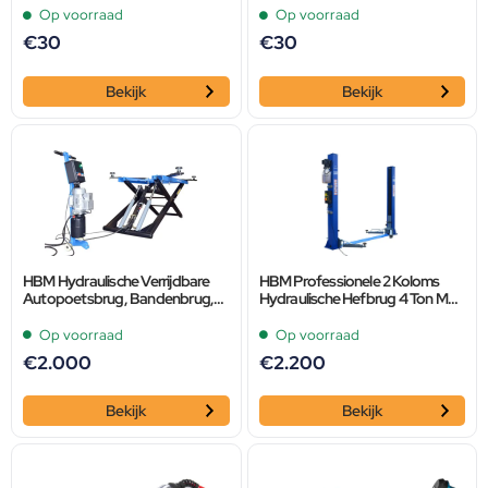
Inclusief Kabels Model 1
Inclusief Kabels Model 2
Op voorraad
Op voorraad
€
30
€
30
Bekijk
Bekijk
HBM Hydraulische Verrijdbare
HBM Professionele 2 Koloms
Autopoetsbrug, Bandenbrug,
Hydraulische Hefbrug 4 Ton Met
Hefbrug 2800 Kg. Met
Elektronische Ontgrendeling
Elektronische Ontgrendeling
Op voorraad
Op voorraad
€
2.000
€
2.200
Bekijk
Bekijk