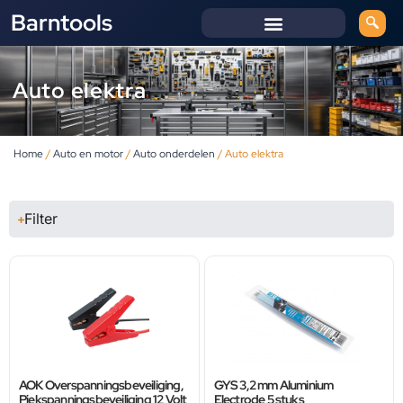
Barntools
Auto elektra
Home
/
Auto en motor
/
Auto onderdelen
/ Auto elektra
Filter
AOK Overspanningsbeveiliging,
GYS 3,2 mm Aluminium
Piekspanningsbeveiliging 12 Volt
Electrode 5 stuks