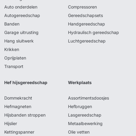
Auto onderdelen
Compressoren
Autogereedschap
Gereedschapsets
Banden
Handgereedschap
Garage uitrusting
Hydraulisch gereedschap
Hang sluitwerk
Luchtgereedschap
Krikken
Oprijplaten
Transport
Hef hijsgereedschap
Werkplaats
Dommekracht
Assortimentsdoosjes
Hefmagneten
Hefbruggen
Hijsbanden stroppen
Lasgereedschap
Hijslier
Metaalbewerking
Kettingspanner
Olie vetten