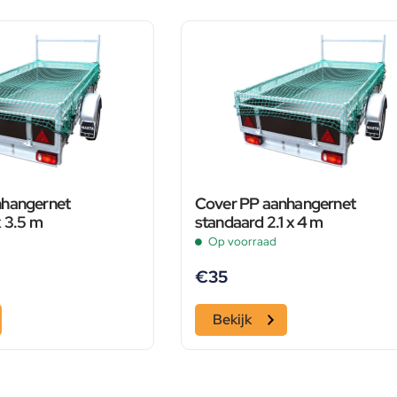
nhangernet
Cover PP aanhangernet
x 3.5 m
standaard 2.1 x 4 m
Op voorraad
€
35
Bekijk