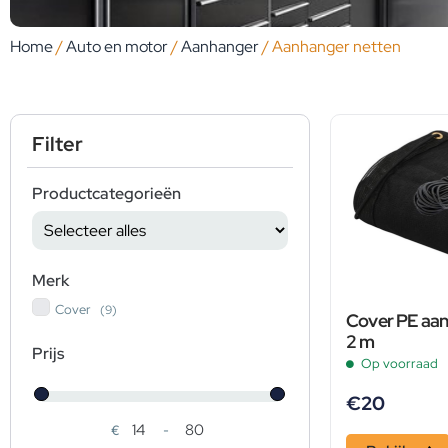
Home
/
Auto en motor
/
Aanhanger
/ Aanhanger netten
Filter
Productcategorieën
Merk
Cover
(9)
Cover PE aanh
2 m
Prijs
Op voorraad
€
20
€
-
Minimale prijs
Maximale prijs