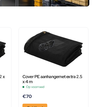
2 x
Cover PE aanhangernet extra 2.5
x 4 m
Op voorraad
€
70