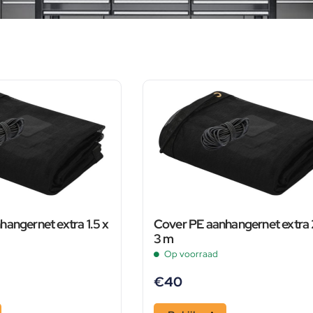
angernet extra 1.5 x
Cover PE aanhangernet extra 
3 m
Op voorraad
€
40