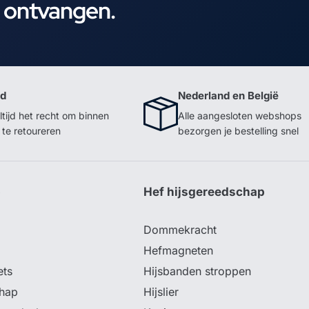
e ontvangen.
id
Nederland en België
ltijd het recht om binnen
Alle aangesloten webshops
te retoureren
bezorgen je bestelling snel
p
Hef hijsgereedschap
Dommekracht
Hefmagneten
ets
Hijsbanden stroppen
hap
Hijslier