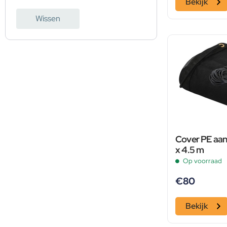
Bekijk
Wissen
Cover PE aan
x 4.5 m
Op voorraad
€
80
Bekijk