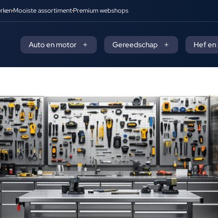
rken
Mooiste assortiment
Premium webshops
Auto en motor
Gereedschap
Hef en