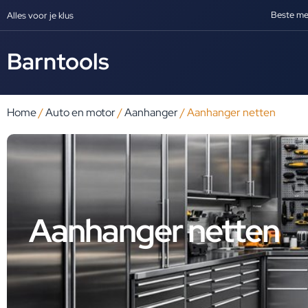
Beste me
Alles voor je klus
Barntools
Home
/
Auto en motor
/
Aanhanger
/ Aanhanger netten
Aanhanger netten