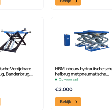
Bekijk
sche Verrijdbare
HBM inbouw hydraulische sch
ug, Bandenbrug,
hefbrug met pneumatische
0 Kg. Met
ontgrendeling 3500 kg
Op voorraad
e Ontgrendeling
€
3.000
Bekijk