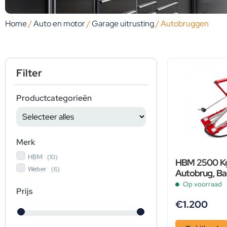
Home
/
Auto en motor
/
Garage uitrusting
/ Autobruggen
Filter
Productcategorieën
Merk
HBM
(10)
HBM 2500 Kg
Weber
(6)
Autobrug, B
Verstelbaar, 
Op voorraad
Prijs
€
1.200