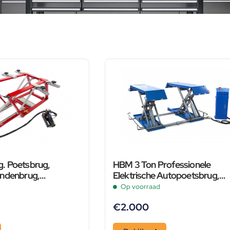
. Poetsbrug,
HBM 3 Ton Professionele
andenbrug,
Elektrische Autopoetsbrug,
Extra Laag
Poetsbrug, Bandenbrug
Op voorraad
€
2.000