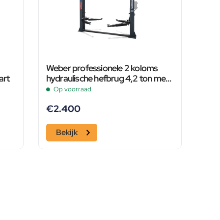
Weber professionele 2 koloms
art
hydraulische hefbrug 4,2 ton met
elektronische ontgrendeling zwart
Op voorraad
€
2.400
Bekijk