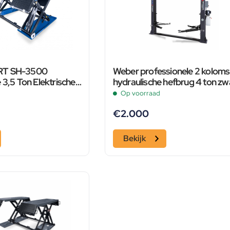
RT SH-3500
Weber professionele 2 koloms
 3,5 Ton Elektrische
hydraulische hefbrug 4 ton zw
g, Poetsbrug,
Op voorraad
 400 Volt
€
2.000
Bekijk