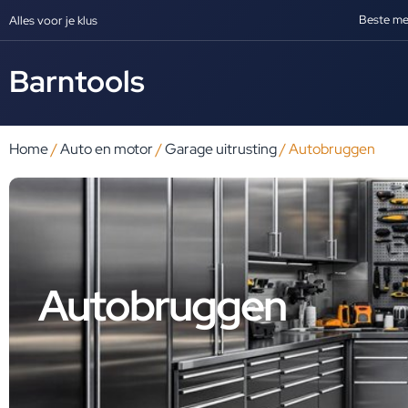
Beste me
Alles voor je klus
Barntools
Home
/
Auto en motor
/
Garage uitrusting
/ Autobruggen
Autobruggen