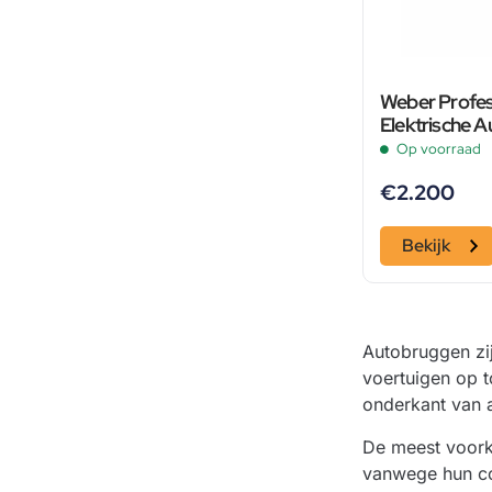
Weber Profes
Elektrische 
Poetsbrug, S
Op voorraad
Grijs
€
2.200
Bekijk
Autobruggen zij
voertuigen op 
onderkant van a
De meest voork
vanwege hun com