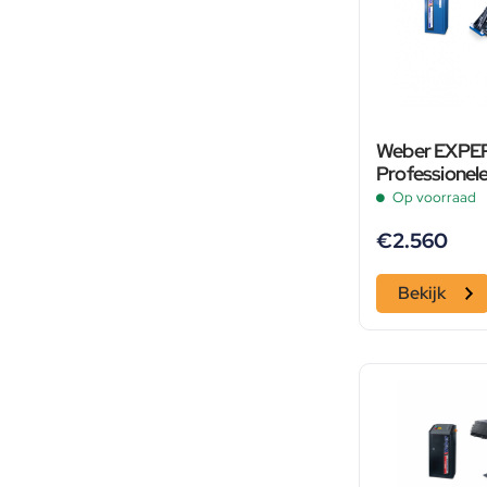
Weber EXPE
Professionele
Autopoetsbru
Op voorraad
Schaarbrug –
€
2.560
Bekijk