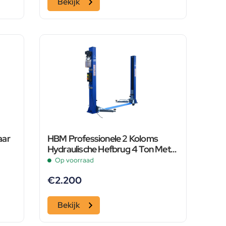
Bekijk
aar
HBM Professionele 2 Koloms
Hydraulische Hefbrug 4 Ton Met
Elektronische Ontgrendeling
Op voorraad
€
2.200
Bekijk