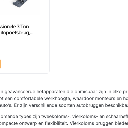
sionele 3 Ton
Autopoetsbrug,
chaarbrug – 230 Volt
n geavanceerde hefapparaten die onmisbaar zijn in elke pro
tot een comfortabele werkhoogte, waardoor monteurs en hob
uto’s. Er zijn verschillende soorten autobruggen beschikba
omende types zijn tweekoloms-, vierkoloms- en schaarhef
pacte ontwerp en flexibiliteit. Vierkoloms bruggen bieden ex