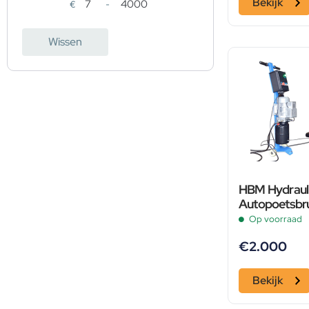
Bekijk
€
-
Minimale prijs
Maximale prijs
Wissen
HBM Hydrauli
Autopoetsbr
Hefbrug 280
Op voorraad
Elektronisch
€
2.000
Bekijk