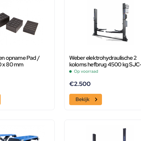
n opname Pad /
Weber elektrohydraulische 2
20 x 80 mm
koloms hefbrug 4500 kg SJC
10XL
Op voorraad
€
2.500
Bekijk