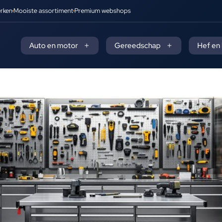
rken
Mooiste assortiment
Premium webshops
Auto en motor
Gereedschap
Hef en