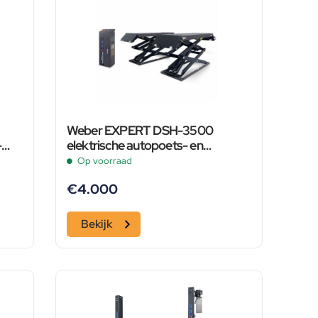
Weber EXPERT DSH-3500
-
elektrische autopoets- en
schaarbrug, 3,5 ton, 400 Volt
Op voorraad
€
4.000
Bekijk