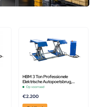
HBM 3 Ton Professionele
Elektrische Autopoetsbrug,
Poetsbrug, Bandenbrug – 400
Op voorraad
Volt
€
2.200