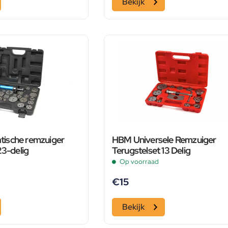
Bekijk
ische remzuiger
HBM Universele Remzuiger
23-delig
Terugstelset 13 Delig
Op voorraad
€
15
Bekijk