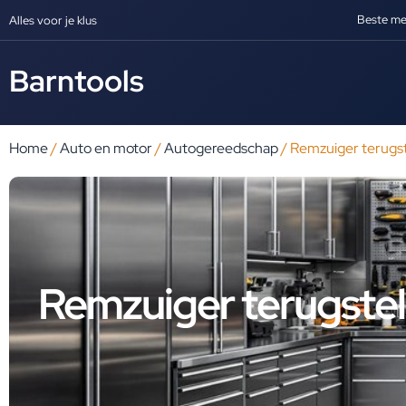
Beste me
Alles voor je klus
Barntools
Home
/
Auto en motor
/
Autogereedschap
/ Remzuiger terugst
Remzuiger terugstel