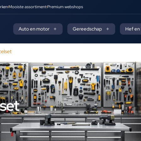
rken
Mooiste assortiment
Premium webshops
Auto en motor
Gereedschap
Hef en
elset
set