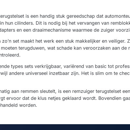
terugstelset is een handig stuk gereedschap dat automonte
in hun cilinders. Dit is nodig bij het vervangen van remblok
adapters en een draaimechanisme waarmee de zuiger voorzic
 zo’n set maakt het werk een stuk makkelijker en veiliger.
t moeten terugduwen, wat schade kan veroorzaken aan de r
ntroleerd.
llende types sets verkrijgbaar, variërend van basic tot prof
wijl andere universeel inzetbaar zijn. Het is slim om te che
atig aan remmen sleutelt, is een remzuiger terugstelset een
orgt ervoor dat de klus netjes geklaard wordt. Bovendien 
behandeld worden.