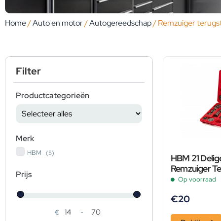
Home
/
Auto en motor
/
Autogereedschap
/ Remzuiger terugst
Filter
Productcategorieën
Merk
HBM
(5)
HBM 21 Delig
Remzuiger Te
Prijs
Op voorraad
€
20
€
-
Minimale prijs
Maximale prijs