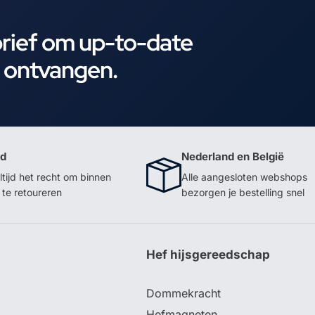
brief om up-to-date
e ontvangen.
id
Nederland en België
ltijd het recht om binnen
Alle aangesloten webshops
te retoureren
bezorgen je bestelling snel
p
Hef hijsgereedschap
Dommekracht
Hefmagneten