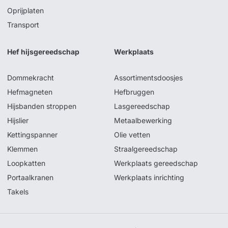
Oprijplaten
Transport
Hef hijsgereedschap
Werkplaats
Dommekracht
Assortimentsdoosjes
Hefmagneten
Hefbruggen
Hijsbanden stroppen
Lasgereedschap
Hijslier
Metaalbewerking
Kettingspanner
Olie vetten
Klemmen
Straalgereedschap
Loopkatten
Werkplaats gereedschap
Portaalkranen
Werkplaats inrichting
Takels