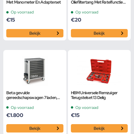
Met Manometer En Adapterset
Oliefiltertang Met Ratelfunctie
Van 60 tot 160 mm
Op voorraad
Op voorraad
€
15
€
20
Bekijk
Bekijk
Beta gevulde
HBM Universele Remzuiger
gereedschapswagen 7 laden,
Terugstelset 13 Delig
240-delig, BW 2400S G/7 E-S
grijs
Op voorraad
Op voorraad
€
1.800
€
15
Bekijk
Bekijk