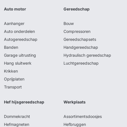
Auto motor
Gereedschap
Aanhanger
Bouw
Auto onderdelen
Compressoren
Autogereedschap
Gereedschapsets
Banden
Handgereedschap
Garage uitrusting
Hydraulisch gereedschap
Hang sluitwerk
Luchtgereedschap
Krikken
Oprijplaten
Transport
Hef hijsgereedschap
Werkplaats
Dommekracht
Assortimentsdoosjes
Hefmagneten
Hefbruggen