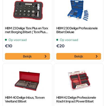
HBM 23 Delige Torx Plus en Torx
HBM 230 Delige Professionele
met Borging Bitset ( Torx Plus
Bitset Deluxe
Security )
Op voorraad
Op voorraad
€
10
€
20
Bekijk
Bekijk
HBM 40 Delige Inbus, Torx en
HBM 42 Delige Professionele
Veeltand Bitset
Kracht Impact Power Bitset