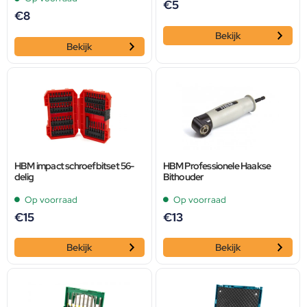
€
5
€
8
Bekijk
Bekijk
HBM impact schroefbitset 56-
HBM Professionele Haakse
delig
Bithouder
Op voorraad
Op voorraad
€
15
€
13
Bekijk
Bekijk