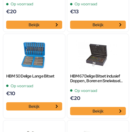
Op voorraad
Op voorraad
€
20
€
13
Bekijk
Bekijk
HBM 50 Delige Lange Bitset
HBM 67 Delige Bitset inclusief
Doppen , Boren en Snelwissel
Bithouders
Op voorraad
Op voorraad
€
10
€
20
Bekijk
Bekijk