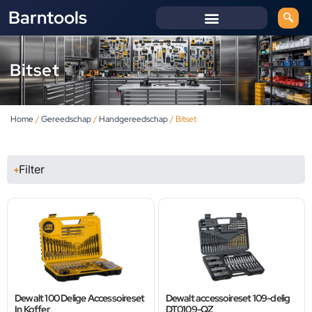
Barntools
Bitset
Home
/
Gereedschap
/
Handgereedschap
/ Bitset
Filter
Dewalt 100 Delige Accessoireset
Dewalt accessoireset 109-delig
In Koffer
DT0109-QZ