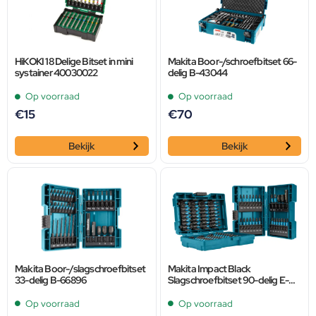
HiKOKI 18 Delige Bitset in mini
Makita Boor-/schroefbitset 66-
systainer 40030022
delig B-43044
Op voorraad
Op voorraad
€
15
€
70
Bekijk
Bekijk
Makita Boor-/slagschroefbitset
Makita Impact Black
33-delig B-66896
Slagschroefbitset 90-delig E-
03109
Op voorraad
Op voorraad