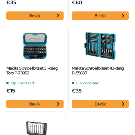
€
35
€
60
Bekijk
Bekijk
Makita Schroefbitset 31-delig
Makita Schroefbitset 43-delig
Torx P-73352
B-55697
Op voorraad
Op voorraad
€
15
€
35
Bekijk
Bekijk