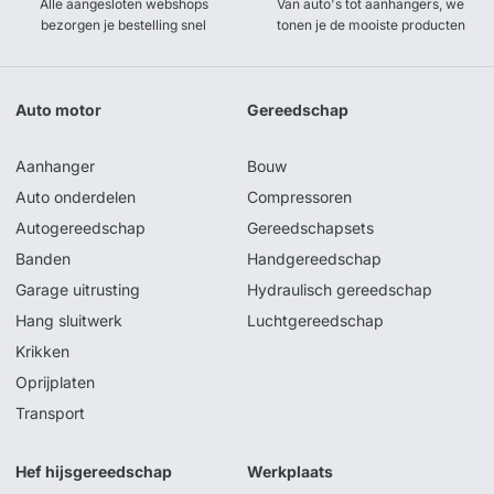
Alle aangesloten webshops
Van auto's tot aanhangers, we
bezorgen je bestelling snel
tonen je de mooiste producten
Auto motor
Gereedschap
Aanhanger
Bouw
Auto onderdelen
Compressoren
Autogereedschap
Gereedschapsets
Banden
Handgereedschap
Garage uitrusting
Hydraulisch gereedschap
Hang sluitwerk
Luchtgereedschap
Krikken
Oprijplaten
Transport
Hef hijsgereedschap
Werkplaats