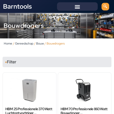
Barntools
Bouwdrogers
Home
/
Gereedschap
/
Bouw
/ Bouwdrogers
Filter
HBM 25 Professionele 370 Watt
HBM 70 Professionele 860 Watt
Luchtontvochtiger,
Bouwdroger,