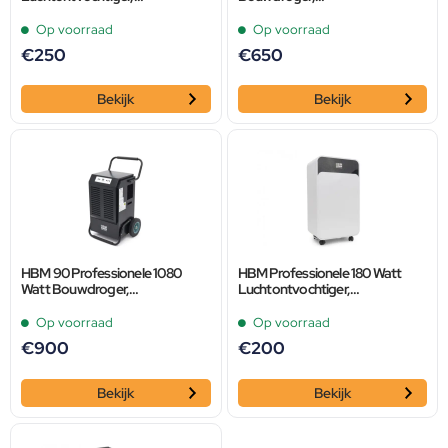
Vochtvanger 180M3 Per Uur
Luchtontvochtiger,
Vochtvanger 70 Liter
Op voorraad
Op voorraad
€
250
€
650
Bekijk
Bekijk
HBM 90 Professionele 1080
HBM Professionele 180 Watt
Watt Bouwdroger,
Luchtontvochtiger,
Luchtontvochtiger,
Vochtvanger 120M3 Per Uur
Vochtvanger 90 Liter
Op voorraad
Op voorraad
€
900
€
200
Bekijk
Bekijk