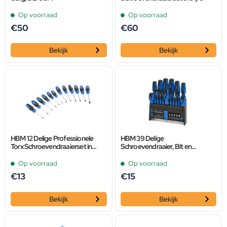
Op voorraad
Op voorraad
€
50
€
60
Bekijk
Bekijk
HBM 12 Delige Professionele
HBM 39 Delige
Torx Schroevendraaierset in
Schroevendraaier, Bit en
Stevige Opbergetui
Dopsleutelset
Op voorraad
Op voorraad
€
13
€
15
Bekijk
Bekijk