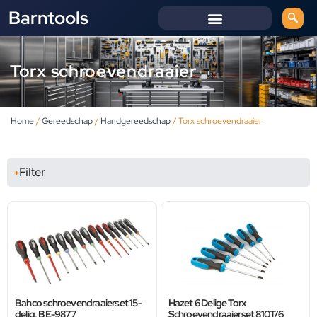
Barntools
Torx schroevendraaier
Home
/
Gereedschap
/
Handgereedschap
/ Torx schroevendraaier
Filter
Bahco schroevendraaierset 15-
Hazet 6 Delige Torx
delig, BE-9877
Schroevendraaierset 810T/6