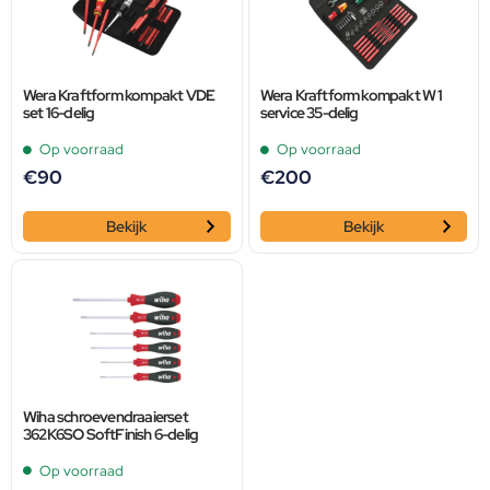
Wera Kraftform kompakt VDE
Wera Kraftform kompakt W 1
set 16-delig
service 35-delig
Op voorraad
Op voorraad
€
90
€
200
Bekijk
Bekijk
Wiha schroevendraaierset
362K6SO SoftFinish 6-delig
Op voorraad