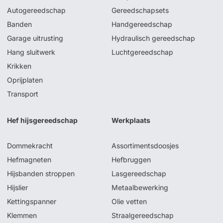
Autogereedschap
Gereedschapsets
Banden
Handgereedschap
Garage uitrusting
Hydraulisch gereedschap
Hang sluitwerk
Luchtgereedschap
Krikken
Oprijplaten
Transport
Hef hijsgereedschap
Werkplaats
Dommekracht
Assortimentsdoosjes
Hefmagneten
Hefbruggen
Hijsbanden stroppen
Lasgereedschap
Hijslier
Metaalbewerking
Kettingspanner
Olie vetten
Klemmen
Straalgereedschap