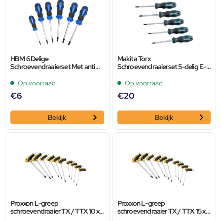
HBM 6 Delige
Makita Torx
Schroevendraaierset Met anti
Schroevendraaierset 5-delig E-
slip soft grip handvaten en
10534
magnetische tips
Op voorraad
Op voorraad
€
6
€
20
Bekijk
Bekijk
Proxxon L-greep
Proxxon L-greep
schroevendraaier TX / TTX 10 x
schroevendraaier TX / TTX 15 x
110
110