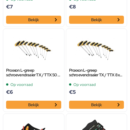
€
7
€
8
Bekijk
Bekijk
Proxxon L-greep
Proxxon L-greep
schroevendraaier TX / TTX 50 x
schroevendraaier TX / TTX 8 x
215
110
Op voorraad
Op voorraad
€
6
€
5
Bekijk
Bekijk