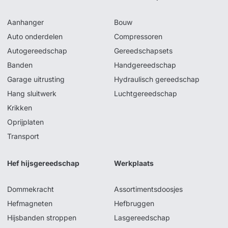
Aanhanger
Bouw
Auto onderdelen
Compressoren
Autogereedschap
Gereedschapsets
Banden
Handgereedschap
Garage uitrusting
Hydraulisch gereedschap
Hang sluitwerk
Luchtgereedschap
Krikken
Oprijplaten
Transport
Hef hijsgereedschap
Werkplaats
Dommekracht
Assortimentsdoosjes
Hefmagneten
Hefbruggen
Hijsbanden stroppen
Lasgereedschap