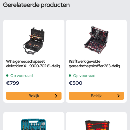
Gerelateerde producten
Wiha gereedschapsset
Kraftwerk gevulde
elektricien XL 9300-702 81-delig
gereedschapskoffer 263-delig
Op voorraad
Op voorraad
€
799
€
500
Bekijk
Bekijk