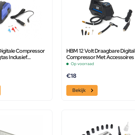
Digitale Compressor
HBM 12 Volt Draagbare Digita
tas Inclusief
Compressor Met Accessoires
Set
Op voorraad
€
18
Bekijk