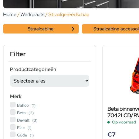
Home
/
Werkplaats
/ Straalgereedschap
Straalcabine
Straalcabine accesso
Filter
Productcategorieën
Merk
Bahco
(1)
Beta binnenv
Beta
(2)
7042LCD/RV,
Dewalt
(3)
Op voorraad
Fiac
(1)
€
7
Güde
(1)