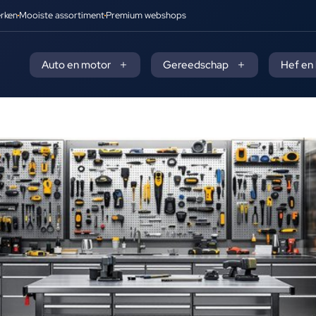
rken
Mooiste assortiment
Premium webshops
Auto en motor
Gereedschap
Hef en