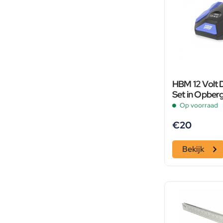
HBM 12 Volt 
Set in Opberg
Accessoires 
Op voorraad
€
20
Bekijk