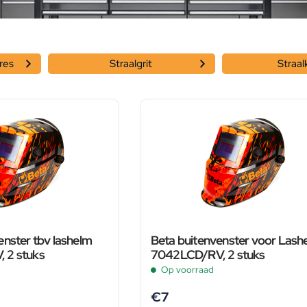
ires
Straalgrit
Straal
enster tbv lashelm
Beta buitenvenster voor Lash
 2 stuks
7042LCD/RV, 2 stuks
Op voorraad
€
7