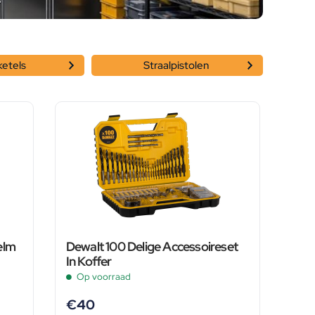
ketels
Straalpistolen
elm
Dewalt 100 Delige Accessoireset
In Koffer
Op voorraad
€
40