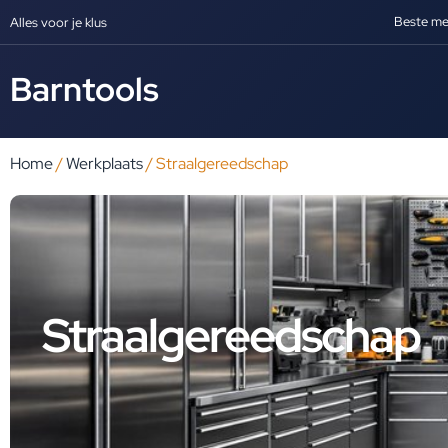
Beste me
Alles voor je klus
Barntools
Home
/
Werkplaats
/ Straalgereedschap
Straalgereedschap