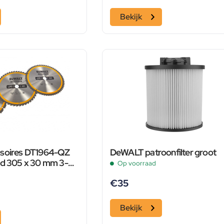
Bekijk
ssoires DT1964-QZ
DeWALT patroonfilter groot
ad 305 x 30 mm 3-
Op voorraad
-QZ + DT1959-QZ +
€
35
Bekijk