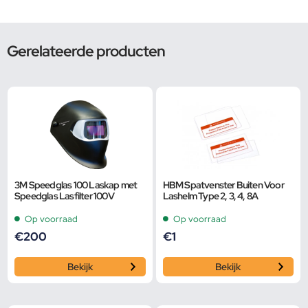
Gerelateerde producten
3M Speedglas 100 Laskap met
HBM Spatvenster Buiten Voor
Speedglas Lasfilter 100V
Lashelm Type 2, 3, 4, 8A
Op voorraad
Op voorraad
€
200
€
1
Bekijk
Bekijk