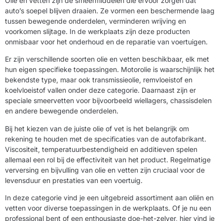
Olie en vetten zijn de smeermiddelen die ervoor zorgen dat
auto’s soepel blijven draaien. Ze vormen een beschermende laag
tussen bewegende onderdelen, verminderen wrijving en
voorkomen slijtage. In de werkplaats zijn deze producten
onmisbaar voor het onderhoud en de reparatie van voertuigen.
Er zijn verschillende soorten olie en vetten beschikbaar, elk met
hun eigen specifieke toepassingen. Motorolie is waarschijnlijk het
bekendste type, maar ook transmissieolie, remvloeistof en
koelvloeistof vallen onder deze categorie. Daarnaast zijn er
speciale smeervetten voor bijvoorbeeld wiellagers, chassisdelen
en andere bewegende onderdelen.
Bij het kiezen van de juiste olie of vet is het belangrijk om
rekening te houden met de specificaties van de autofabrikant.
Viscositeit, temperatuurbestendigheid en additieven spelen
allemaal een rol bij de effectiviteit van het product. Regelmatige
verversing en bijvulling van olie en vetten zijn cruciaal voor de
levensduur en prestaties van een voertuig.
In deze categorie vind je een uitgebreid assortiment aan oliën en
vetten voor diverse toepassingen in de werkplaats. Of je nu een
professional bent of een enthousiaste doe-het-zelver, hier vind je