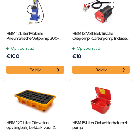
HBM 12 Liter Mobiele
HBM 12 Volt Elektrische
Pneumatische Vetpomp 300-
Oliepomp, Carterpomp Inclusief
400 Bar Persdruk
Slangen
Op voorraad
Op voorraad
€
100
€
18
Bekijk
Bekijk
HBM 120 Liter Olievaten
HBM 15 Liter Ontvetterbak met
opvangbak, Lekbak voor 2
pomp
vaten