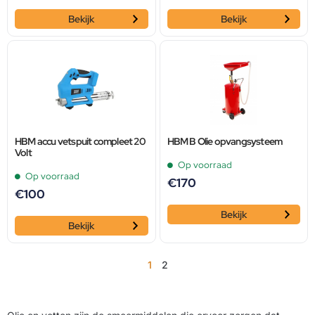
Bekijk
Bekijk
HBM accu vetspuit compleet 20
HBM B Olie opvangsysteem
Volt
Op voorraad
Op voorraad
€
170
€
100
Bekijk
Bekijk
1
2