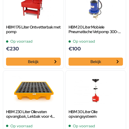
HBM 176 Liter Ontvetterbak met
HBM 20 Liter Mobiele
pomp
Pneumatische Vetpomp 300-
400 Bar Persdruk
Op voorraad
Op voorraad
€
230
€
100
Bekijk
Bekijk
HBM 230 Liter Olievaten
HBM 30 Liter Olie
opvangbak, Lekbak voor 4
opvangsysteem
vaten
Op voorraad
Op voorraad