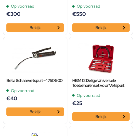
Op voorraad
Op voorraad
€
300
€
550
Bekijk
Bekijk
Beta Schaarvetspuit – 1750 500
HBM 12 Delige Universele
Toebehorenset voor Vetspuit
Op voorraad
Op voorraad
€
40
€
25
Bekijk
Bekijk