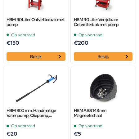
HBM 90 Liter Ontvetterbak met
HBM 90 Liter Verrijdbare
pomp
Ontvetterbak met pomp
Op voorraad
Op voorraad
€
150
€
200
Bekijk
Bekijk
HBM 900 mm. Handmatige
HBM ABS 148 mm
Vatenpomp, Oliepomp,
Magneetschaal
Vloeistofpomp
Op voorraad
Op voorraad
€
20
€
5