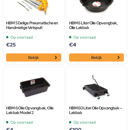
HBM 5 Delige Pneumatische en
HBM 6 Liter Olie Opvangbak,
Handmatige Vetspuit
Olie Lekbak
Op voorraad
Op voorraad
€
25
€
4
Bekijk
Bekijk
HBM 6 Olie Opvangbak, Olie
HBM 60 Liter Olie Opvangbak –
Lekbak Model 2
Lekbak
Op voorraad
Op voorraad
€
4
€
100