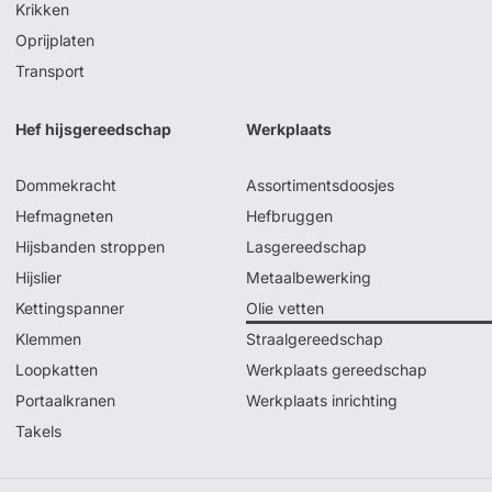
Krikken
Oprijplaten
Transport
Hef hijsgereedschap
Werkplaats
Dommekracht
Assortimentsdoosjes
Hefmagneten
Hefbruggen
Hijsbanden stroppen
Lasgereedschap
Hijslier
Metaalbewerking
Kettingspanner
Olie vetten
Klemmen
Straalgereedschap
Loopkatten
Werkplaats gereedschap
Portaalkranen
Werkplaats inrichting
Takels