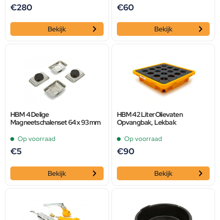
€
280
€
60
Bekijk
Bekijk
HBM 4 Delige
HBM 42 Liter Olievaten
Magneetschalenset 64 x 93 mm
Opvangbak, Lekbak
Op voorraad
Op voorraad
€
5
€
90
Bekijk
Bekijk