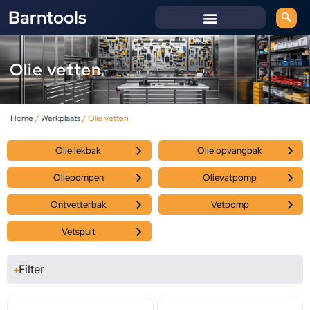
Barntools
Olie vetten
Home
/
Werkplaats
/ Olie vetten
Olie lekbak
Olie opvangbak
Oliepompen
Olievatpomp
Ontvetterbak
Vetpomp
Vetspuit
Filter