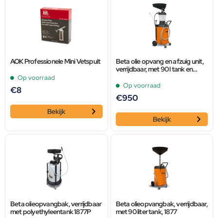
AOK Professionele Mini Vetspuit
Beta olie opvang en afzuig unit,
verrijdbaar, met 90 l tank en
kijkglas, 1877A
Op voorraad
Op voorraad
€
8
€
950
Bekijk
Bekijk
Beta olieopvangbak, verrijdbaar
Beta olieopvangbak, verrijdbaar,
met polyethyleentank 1877P
met 90 liter tank, 1877