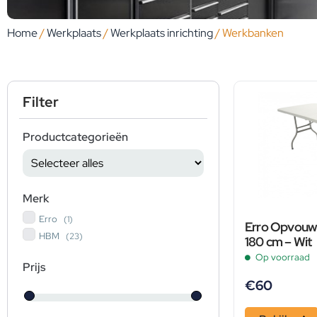
Home
/
Werkplaats
/
Werkplaats inrichting
/ Werkbanken
Filter
Productcategorieën
Merk
Erro
(1)
Erro Opvouw
HBM
(23)
180 cm – Wit
Op voorraad
Prijs
€
60