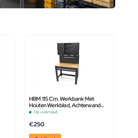
HBM 115 Cm. Werkbank Met
Houten Werkblad, Achterwand
Met Kastenwand, Led Verlichting ,
Op voorraad
Stekkerdoos e
€
250