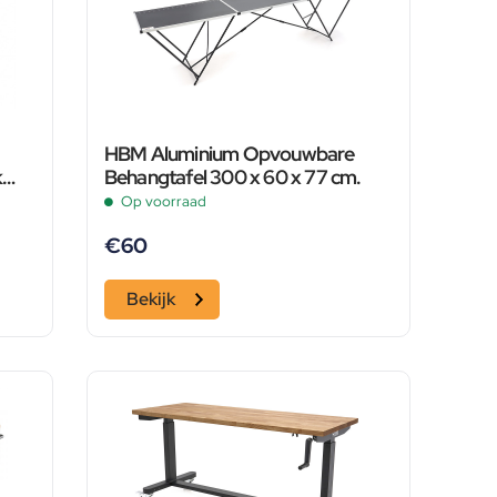
HBM Aluminium Opvouwbare
k
Behangtafel 300 x 60 x 77 cm.
d
Op voorraad
€
60
Bekijk