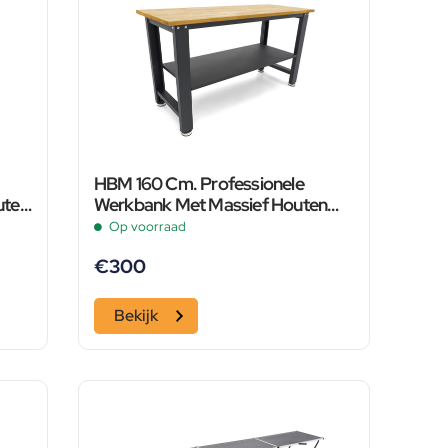
HBM 160 Cm. Professionele
uten
Werkbank Met Massief Houten
Werkblad
Op voorraad
€
300
Bekijk