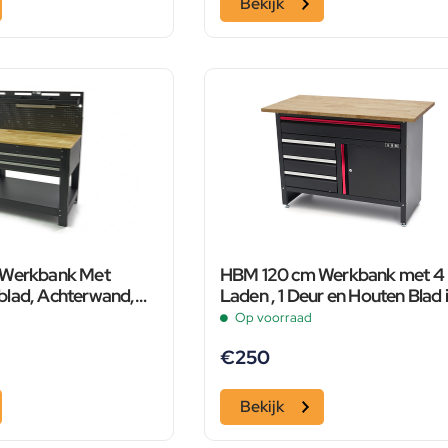
Bekijk
 Werkbank Met
HBM 120 cm Werkbank met 4
lad, Achterwand,
Laden , 1 Deur en Houten Blad 
ng , 20 Haken en 3
Zwart
Op voorraad
en
€
250
Bekijk