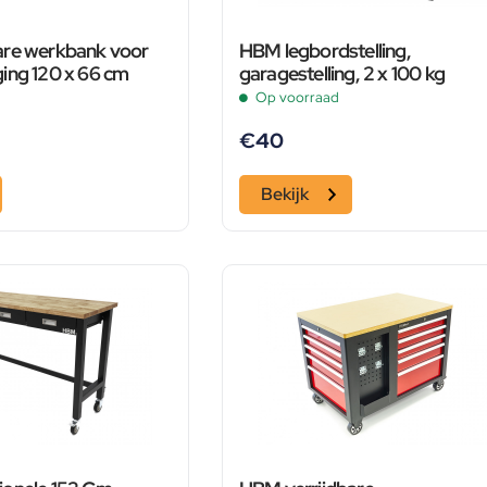
are werkbank voor
HBM legbordstelling,
ing 120 x 66 cm
garagestelling, 2 x 100 kg
Op voorraad
€
40
Bekijk