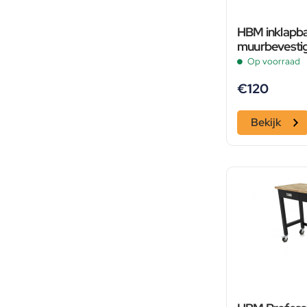
HBM inklapb
muurbevestig
Op voorraad
€
120
Bekijk