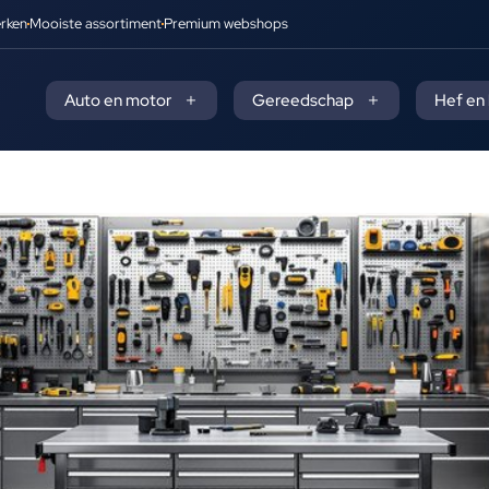
rken
Mooiste assortiment
Premium webshops
Auto en motor
Gereedschap
Hef en