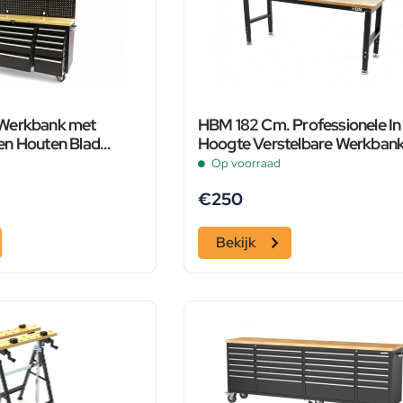
Werkbank met
HBM 182 Cm. Professionele In
en Houten Blad
Hoogte Verstelbare Werkban
Met Massief Houten Werkbla
Op voorraad
€
250
Bekijk