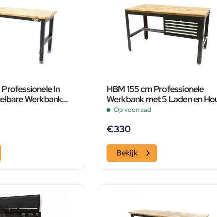
Professionele In
HBM 155 cm Professionele
telbare Werkbank
Werkbank met 5 Laden en Ho
Houten Werkblad
Werkblad Zwart
Op voorraad
€
330
Bekijk