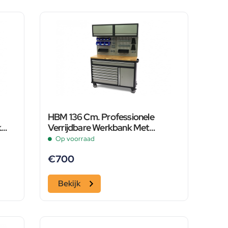
HBM 136 Cm. Professionele
k
Verrijdbare Werkbank Met
d
Kastenwand en Accesoires
Op voorraad
€
700
Bekijk