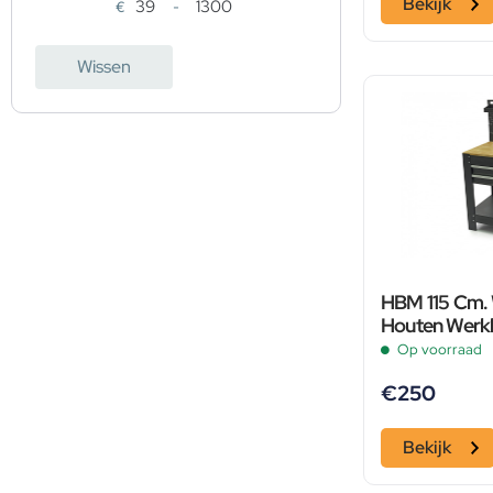
Bekijk
€
-
Minimale prijs
Maximale prijs
Wissen
HBM 115 Cm.
Houten Werkb
Led Verlichti
Op voorraad
Opbergbakk
€
250
Bekijk