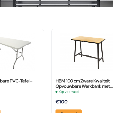
bare PVC-Tafel –
HBM 100 cm Zware Kwaliteit
Opvouwbare Werkbank met
Houten Blad ZWART
Op voorraad
€
100