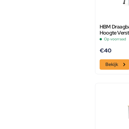
HBM Draagba
Hoogte Verst
Werkblad
Op voorraad
€
40
Bekijk