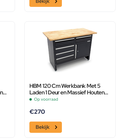
Bekijk
HBM 120 Cm Werkbank Met 5
in
Laden 1 Deur en Massief Houten
Werkblad
Op voorraad
€
270
Bekijk