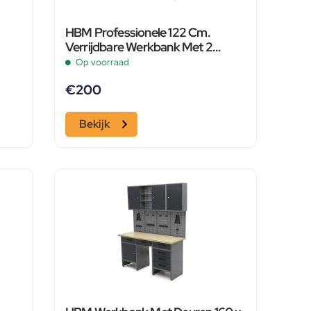
HBM Professionele 122 Cm.
Verrijdbare Werkbank Met 2
Laden en Massief Houten
Op voorraad
Werkblad
€
200
Bekijk