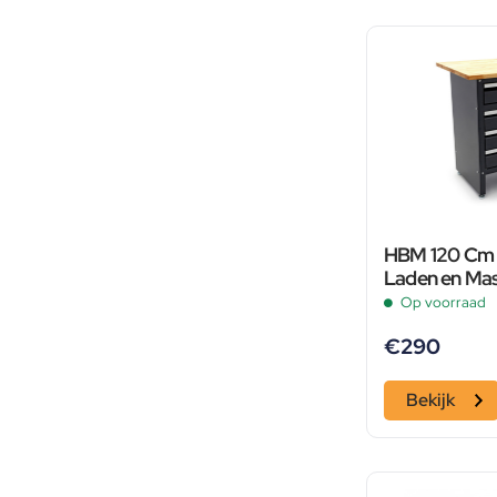
HBM 120 Cm 
Laden en Mas
Werkblad
Op voorraad
€
290
Bekijk