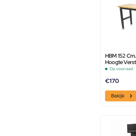
HBM 152 Cm. 
Hoogte Vers
Met Massief 
Op voorraad
€
170
Bekijk