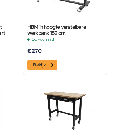
t
HBM in hoogte verstelbare
art
werkbank 152 cm
Op voorraad
€
270
Bekijk