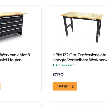
Werkbank Met 8
HBM 122 Cm. Professionele In
sief Houten
Hoogte Verstelbare Werkban
Met Massief Houten Werkbla
Op voorraad
€
170
Bekijk