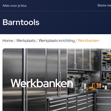
Beste me
Alles voor je klus
Barntools
Home
/
Werkplaats
/
Werkplaats inrichting
/ Werkbanken
Werkbanken