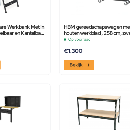
re Werkbank Met in
HBM gereedschapswagen me
elbaar en Kantelbaar
houten werkblad , 258 cm, zw
Op voorraad
€
1.300
Bekijk