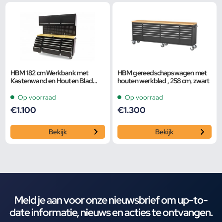
HBM 182 cm Werkbank met
HBM gereedschapswagen met
Kastenwand en Houten Blad
houten werkblad , 258 cm, zwart
Zwart
Op voorraad
Op voorraad
€
1.100
€
1.300
Bekijk
Bekijk
Meld je aan voor onze nieuwsbrief om up-to-
date informatie, nieuws en acties te ontvangen.