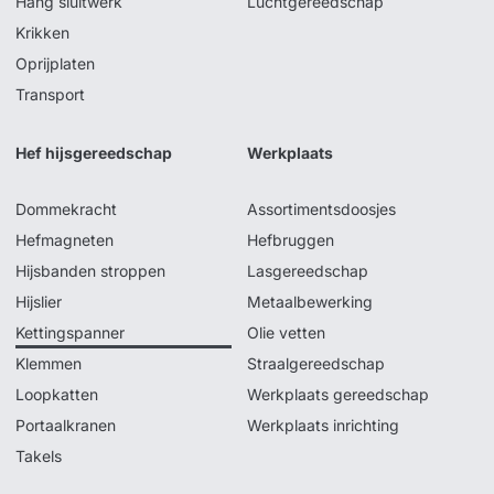
Hang sluitwerk
Luchtgereedschap
Krikken
Oprijplaten
Transport
Hef hijsgereedschap
Werkplaats
Dommekracht
Assortimentsdoosjes
Hefmagneten
Hefbruggen
Hijsbanden stroppen
Lasgereedschap
Hijslier
Metaalbewerking
Kettingspanner
Olie vetten
Klemmen
Straalgereedschap
Loopkatten
Werkplaats gereedschap
Portaalkranen
Werkplaats inrichting
Takels