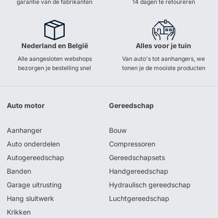
garantie van de fabrikanten
14 dagen te retoureren
Nederland en België
Alles voor je tuin
Alle aangesloten webshops
Van auto's tot aanhangers, we
bezorgen je bestelling snel
tonen je de mooiste producten
Auto motor
Gereedschap
Aanhanger
Bouw
Auto onderdelen
Compressoren
Autogereedschap
Gereedschapsets
Banden
Handgereedschap
Garage uitrusting
Hydraulisch gereedschap
Hang sluitwerk
Luchtgereedschap
Krikken