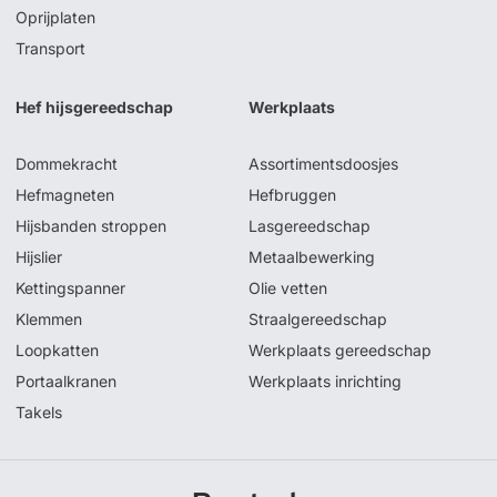
Oprijplaten
Transport
Hef hijsgereedschap
Werkplaats
Dommekracht
Assortimentsdoosjes
Hefmagneten
Hefbruggen
Hijsbanden stroppen
Lasgereedschap
Hijslier
Metaalbewerking
Kettingspanner
Olie vetten
Klemmen
Straalgereedschap
Loopkatten
Werkplaats gereedschap
Portaalkranen
Werkplaats inrichting
Takels