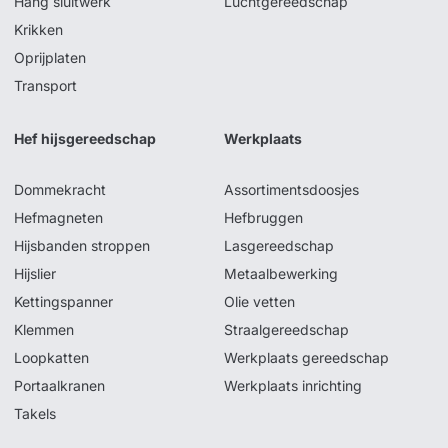
Hang sluitwerk
Luchtgereedschap
Krikken
Oprijplaten
Transport
Hef hijsgereedschap
Werkplaats
Dommekracht
Assortimentsdoosjes
Hefmagneten
Hefbruggen
Hijsbanden stroppen
Lasgereedschap
Hijslier
Metaalbewerking
Kettingspanner
Olie vetten
Klemmen
Straalgereedschap
Loopkatten
Werkplaats gereedschap
Portaalkranen
Werkplaats inrichting
Takels