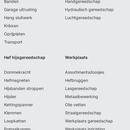
Banden
Handgereedschap
Garage uitrusting
Hydraulisch gereedschap
Hang sluitwerk
Luchtgereedschap
Krikken
Oprijplaten
Transport
Hef hijsgereedschap
Werkplaats
Dommekracht
Assortimentsdoosjes
Hefmagneten
Hefbruggen
Hijsbanden stroppen
Lasgereedschap
Hijslier
Metaalbewerking
Kettingspanner
Olie vetten
Klemmen
Straalgereedschap
Loopkatten
Werkplaats gereedschap
Portaalkranen
Werkplaats inrichting