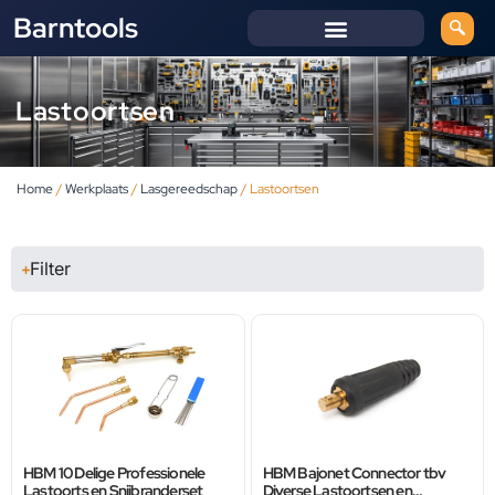
Barntools
Lastoortsen
Home
/
Werkplaats
/
Lasgereedschap
/ Lastoortsen
Filter
HBM 10 Delige Professionele
HBM Bajonet Connector tbv
Lastoorts en Snijbranderset
Diverse Lastoortsen en