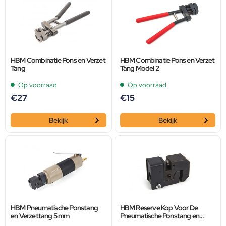
HBM Combinatie Pons en Verzet
HBM Combinatie Pons en Verzet
Tang
Tang Model 2
Op voorraad
Op voorraad
€
27
€
15
Bekijk
Bekijk
HBM Pneumatische Ponstang
HBM Reserve Kop Voor De
en Verzettang 5 mm
Pneumatische Ponstang en
Verzettang 5 mm