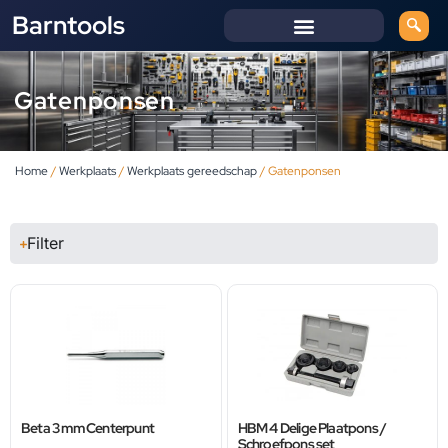
Barntools
Gatenponsen
Home
/
Werkplaats
/
Werkplaats gereedschap
/ Gatenponsen
Filter
Beta 3 mm Centerpunt
HBM 4 Delige Plaatpons /
Schroefpons set