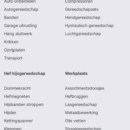
Auto onderdelen
Compressoren
Autogereedschap
Gereedschapsets
Banden
Handgereedschap
Garage uitrusting
Hydraulisch gereedschap
Hang sluitwerk
Luchtgereedschap
Krikken
Oprijplaten
Transport
Hef hijsgereedschap
Werkplaats
Dommekracht
Assortimentsdoosjes
Hefmagneten
Hefbruggen
Hijsbanden stroppen
Lasgereedschap
Hijslier
Metaalbewerking
Kettingspanner
Olie vetten
Klemmen
Straalgereedschap