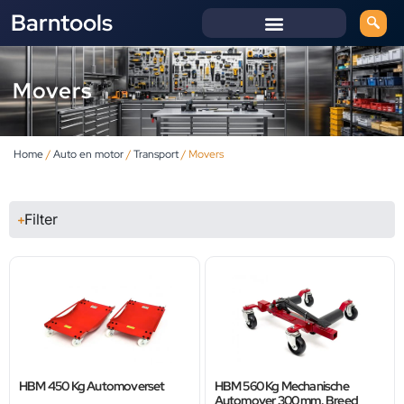
Barntools
Movers
Home
/
Auto en motor
/
Transport
/ Movers
Filter
HBM 450 Kg Automoverset
HBM 560 Kg Mechanische
Automover 300 mm. Breed