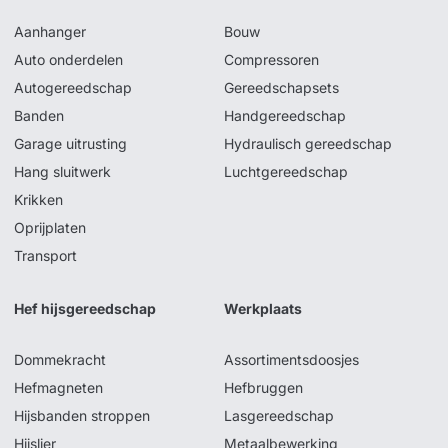
Aanhanger
Bouw
Auto onderdelen
Compressoren
Autogereedschap
Gereedschapsets
Banden
Handgereedschap
Garage uitrusting
Hydraulisch gereedschap
Hang sluitwerk
Luchtgereedschap
Krikken
Oprijplaten
Transport
Hef hijsgereedschap
Werkplaats
Dommekracht
Assortimentsdoosjes
Hefmagneten
Hefbruggen
Hijsbanden stroppen
Lasgereedschap
Hijslier
Metaalbewerking