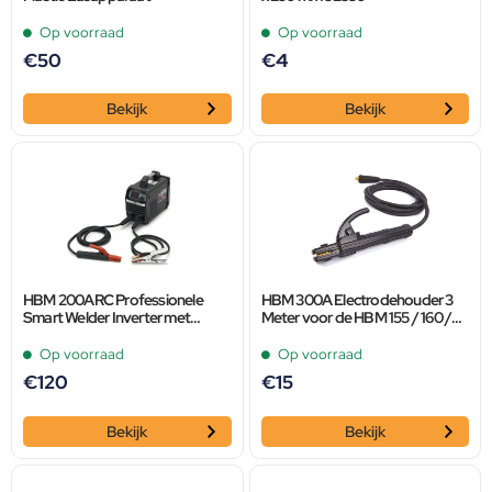
Op voorraad
Op voorraad
€
50
€
4
Bekijk
Bekijk
HBM 200ARC Professionele
HBM 300A Electrodehouder 3
Smart Welder Inverter met
Meter voor de HBM 155 / 160 /
Digitaal Display en IGBT
200 CI Mig Inverter
Technologie
Op voorraad
Op voorraad
€
120
€
15
Bekijk
Bekijk