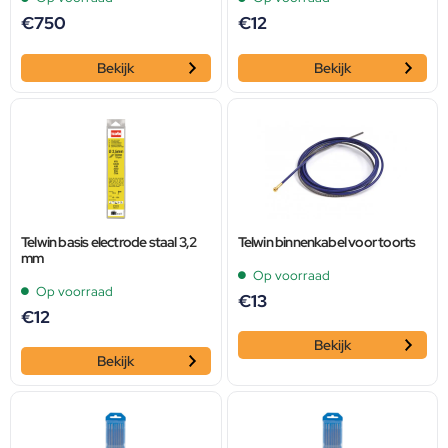
€
750
€
12
Bekijk
Bekijk
Telwin basis electrode staal 3,2
Telwin binnenkabel voor toorts
mm
Op voorraad
Op voorraad
€
13
€
12
Bekijk
Bekijk