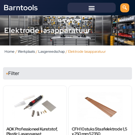
Barntools
Elektrode lasapparatuur
Home
/
Werkplaats
/
Lasgereedschap
/ Elektrode lasapparatuur
Filter
AOK Professioneel Kunststof,
CFH 10 stuks Staafelektrode 1,5
Plastic Lasapparaat
x 250 mm 52350