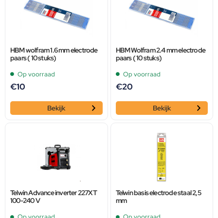
HBM wolfram 1.6 mm electrode
HBM Wolfram 2.4 mm electrode
paars ( 10 stuks)
paars ( 10 stuks)
Op voorraad
Op voorraad
€
10
€
20
Bekijk
Bekijk
Telwin Advance inverter 227XT
Telwin basis electrode staal 2,5
100-240 V
mm
Op voorraad
Op voorraad