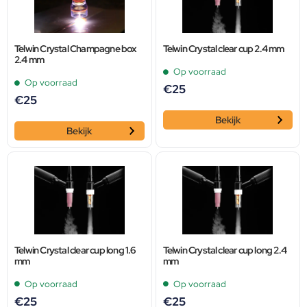
Telwin Crystal Champagne box
Telwin Crystal clear cup 2.4 mm
2.4 mm
Op voorraad
Op voorraad
€
25
€
25
Bekijk
Bekijk
Telwin Crystal clear cup long 1.6
Telwin Crystal clear cup long 2.4
mm
mm
Op voorraad
Op voorraad
€
25
€
25