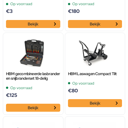
Op voorraad
Op voorraad
€
3
€
180
Bekijk
Bekijk
HBM gecombineerde lasbrander
HBM Laswagen Compact Tilt
en snijbranderset 18-delig
Op voorraad
Op voorraad
€
80
€
125
Bekijk
Bekijk