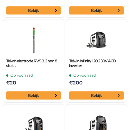
Bekijk
Bekijk
Telwin electrode RVS 3.2 mm 8
Telwin Infinity 120 230V ACD
stuks
inverter
Op voorraad
Op voorraad
€
20
€
200
Bekijk
Bekijk