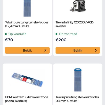
Telwin pure tungsten elektrodes
Telwin Infinity 120 230V ACD
D.2,4 mm 10 stuks
inverter
Op voorraad
Op voorraad
€
70
€
200
Bekijk
Bekijk
HBM Wolfram 2.4 mm electrode
Telwin pure tungsten elektrodes
paars ( 10 stuks)
D.4 mm 10 stuks