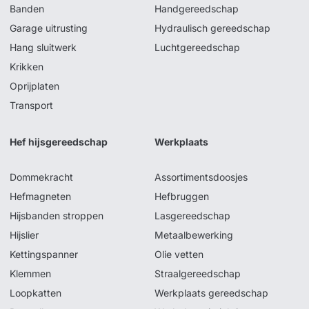
Banden
Handgereedschap
Garage uitrusting
Hydraulisch gereedschap
Hang sluitwerk
Luchtgereedschap
Krikken
Oprijplaten
Transport
Hef hijsgereedschap
Werkplaats
Dommekracht
Assortimentsdoosjes
Hefmagneten
Hefbruggen
Hijsbanden stroppen
Lasgereedschap
Hijslier
Metaalbewerking
Kettingspanner
Olie vetten
Klemmen
Straalgereedschap
Loopkatten
Werkplaats gereedschap