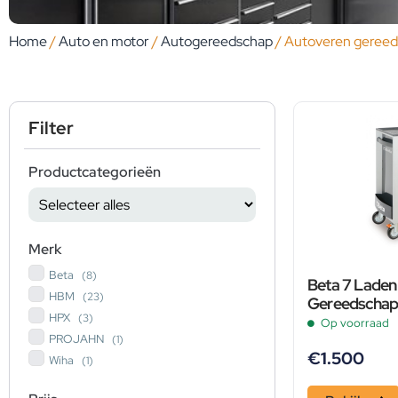
Home
/
Auto en motor
/
Autogereedschap
/ Autoveren geree
Filter
Productcategorieën
Merk
Beta
(8)
Beta 7 Laden
HBM
(23)
Gereedschap
HPX
(3)
Delig 2400S
Op voorraad
PROJAHN
(1)
€
1.500
Wiha
(1)