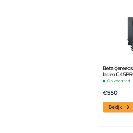
Beta gereed
laden C45P
Op voorraad
€
550
Bekijk