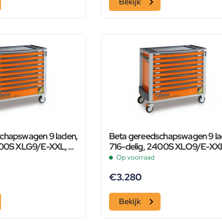
Bekijk
chapswagen 9 laden,
Beta gereedschapswagen 9 la
2400S XLG9/E-XXL,
716-delig, 2400S XLO9/E-XX
oranje
Op voorraad
€
3.280
Bekijk