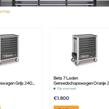
dschap
Beta 7 Laden
swagen Grijs 240
Gereedschapswagen Oranje 
 G7/E-S
Delig 2400S O7/E-S
Op voorraad
€
1.800