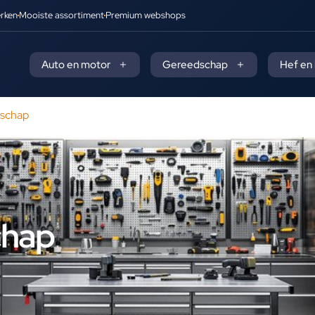
rken
Mooiste assortiment
Premium webshops
Auto en motor
Gereedschap
Hef en
dschap
chap