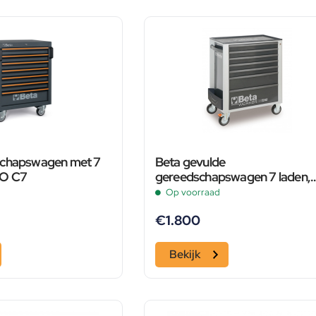
schapswagen met 7
Beta gevulde
RO C7
gereedschapswagen 7 laden,
240-delig, BW 2400S G/7 E-S
Op voorraad
grijs
€
1.800
Bekijk