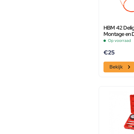
HBM 42 Delig
Montage en 
Deurbekleding,
Op voorraad
Bekleding, R
€
25
Bekijk