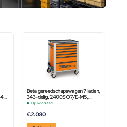
Beta gereedschapswagen 7 laden,
240
343-delig, 2400S O7/E-M5,
oranje
Op voorraad
€
2.080