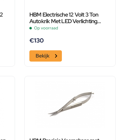
 2
HBM Electrische 12 Volt 3 Ton
Autokrik Met LED Verlichting
Inclusief Slagmoersleutel 12 Volt in
Op voorraad
Hand
€
130
Bekijk