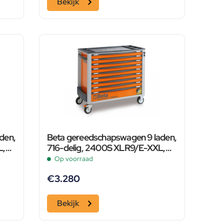
Bekijk
den,
Beta gereedschapswagen 9 laden,
L,
716-delig, 2400S XLR9/E-XXL,
rood
Op voorraad
€
3.280
Bekijk