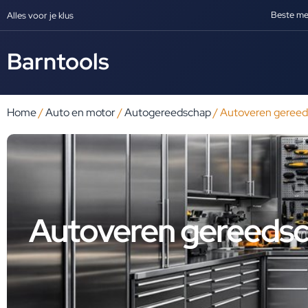
Beste me
Alles voor je klus
Barntools
Home
/
Auto en motor
/
Autogereedschap
/ Autoveren geree
Autoveren gereeds