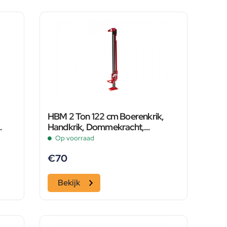
HBM 2 Ton 122 cm Boerenkrik,
Handkrik, Dommekracht,
Kelderwinch
Op voorraad
€
70
Bekijk