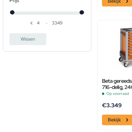
Prijs
Bekijk
€
-
Minimale prijs
Maximale prijs
Wissen
Beta gereeds
716-delig, 
grijs
Op voorraad
€
3.349
Bekijk