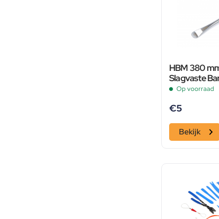
HBM 380 mm 
Slagvaste Ba
Grip
Op voorraad
€
5
Bekijk