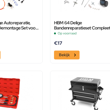
e Autoreparatie,
HBM 64 Delige
Demontage Set voor
Bandenreparatieset Complee
 Sierlijsten,
Op voorraad
a
€
17
Bekijk