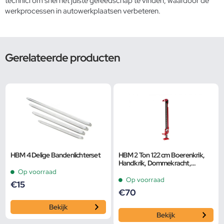
technici om snel het juiste gereedschap te vinden, waardoor de
werkprocessen in autowerkplaatsen verbeteren.
Gerelateerde producten
HBM 4 Delige Bandenlichterset
HBM 2 Ton 122 cm Boerenkrik,
Handkrik, Dommekracht,
Kelderwinch
Op voorraad
Op voorraad
€
15
€
70
Bekijk
Bekijk