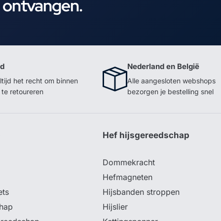
e ontvangen.
id
Nederland en België
ltijd het recht om binnen
Alle aangesloten webshops
te retoureren
bezorgen je bestelling snel
p
Hef hijsgereedschap
Dommekracht
Hefmagneten
ets
Hijsbanden stroppen
hap
Hijslier