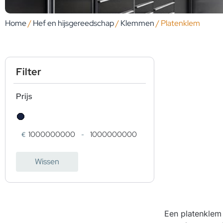
Home
/
Hef en hijsgereedschap
/
Klemmen
/ Platenklem
Filter
Prijs
€
-
Minimale prijs
Maximale prijs
Wissen
Een platenklem 