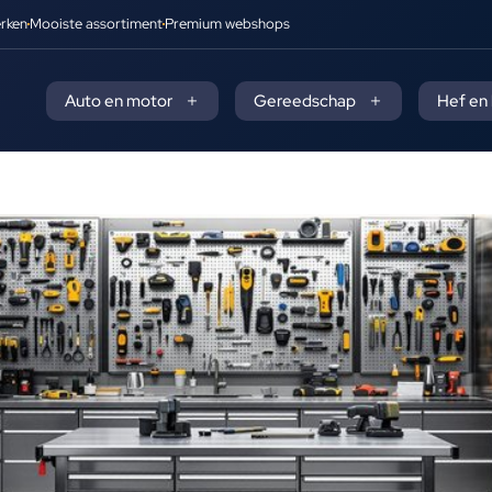
rken
Mooiste assortiment
Premium webshops
Auto en motor
Gereedschap
Hef en