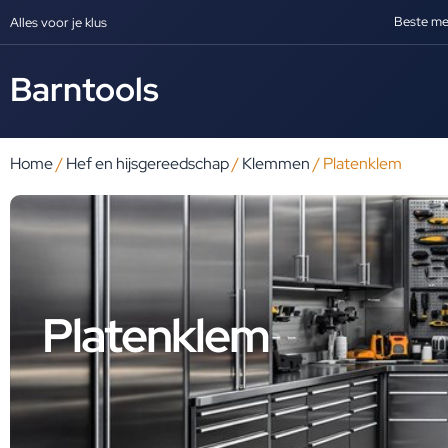
Beste me
Alles voor je klus
Barntools
Home
/
Hef en hijsgereedschap
/
Klemmen
/ Platenklem
Platenklem