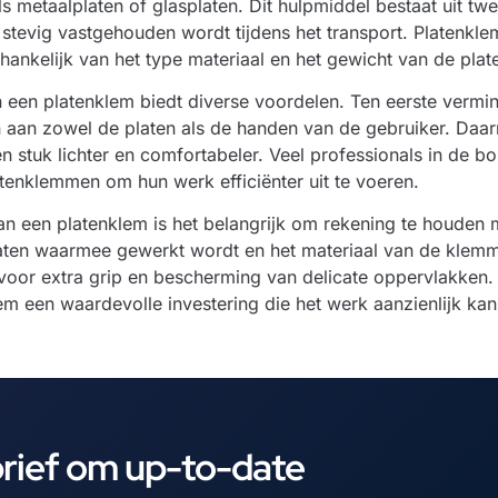
ls metaalplaten of glasplaten. Dit hulpmiddel bestaat uit t
tevig vastgehouden wordt tijdens het transport. Platenklem
fhankelijk van het type materiaal en het gewicht van de pl
 een platenklem biedt diverse voordelen. Ten eerste vermi
aan zowel de platen als de handen van de gebruiker. Daar
n stuk lichter en comfortabeler. Veel professionals in de b
tenklemmen om hun werk efficiënter uit te voeren.
van een platenklem is het belangrijk om rekening te houden
laten waarmee gewerkt wordt en het materiaal van de klemm
oor extra grip en bescherming van delicate oppervlakken. 
m een waardevolle investering die het werk aanzienlijk kan
brief om up-to-date