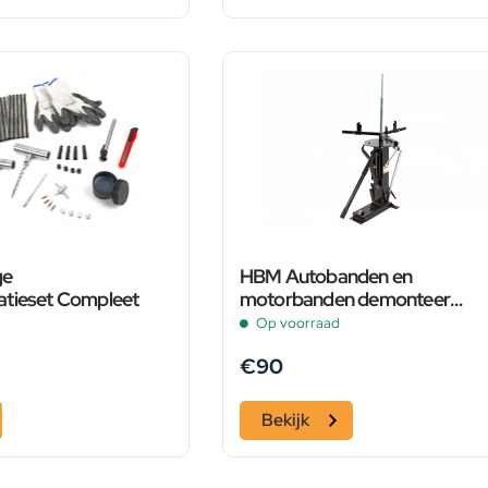
ge
HBM Autobanden en
tieset Compleet
motorbanden demonteer
apparaat
Op voorraad
€
90
Bekijk