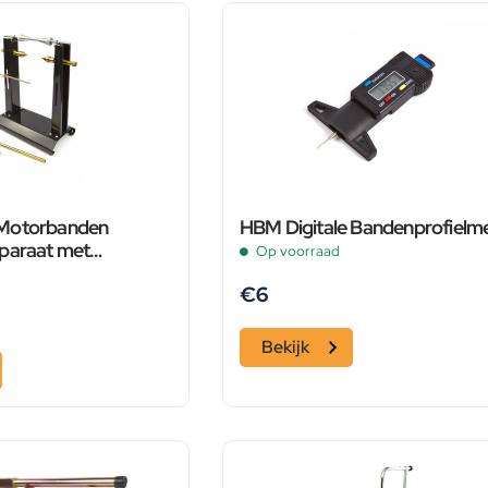
Motorbanden
HBM Digitale Bandenprofielm
paraat met
Op voorraad
Poten
€
6
Bekijk