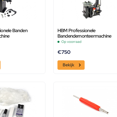
ionele Banden
HBM Professionele
chine
Bandendemonteermachine
Op voorraad
€
750
Bekijk