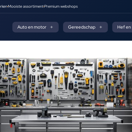
rken
Mooiste assortiment
Premium webshops
Auto en motor
Gereedschap
Hef en