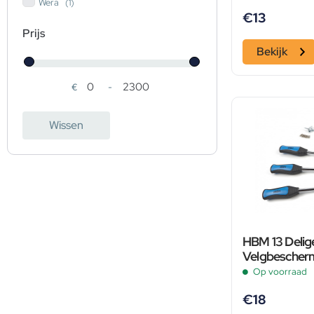
Wera
(1)
€
13
Prijs
Bekijk
€
-
Minimale prijs
Maximale prijs
Wissen
HBM 13 Delig
Velgbescher
Op voorraad
€
18