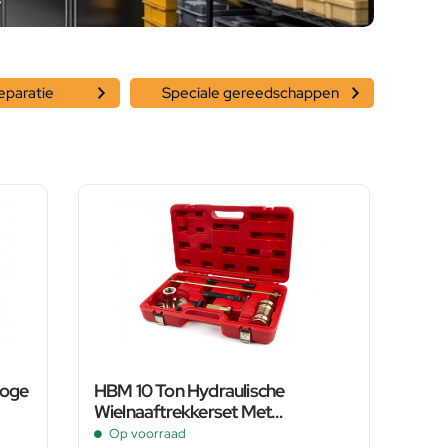
eparatie
Speciale gereedschappen
loge
HBM 10 Ton Hydraulische
Wielnaaftrekkerset Met
Salgtrekker
Op voorraad