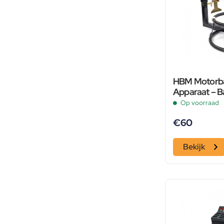
HBM Motorb
Apparaat – 
Apparaat
Op voorraad
€
60
Bekijk