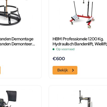
anden Demontage
HBM Professionele 1200 Kg.
Banden Demonteer
Hydraulisch Bandenlift, Wiellift
Bandenwisselaar
Op voorraad
€
600
Bekijk