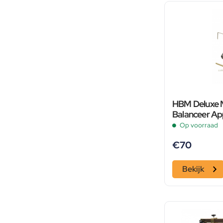
HBM Deluxe 
Balanceer Ap
Verstelbare 
Op voorraad
€
70
Bekijk