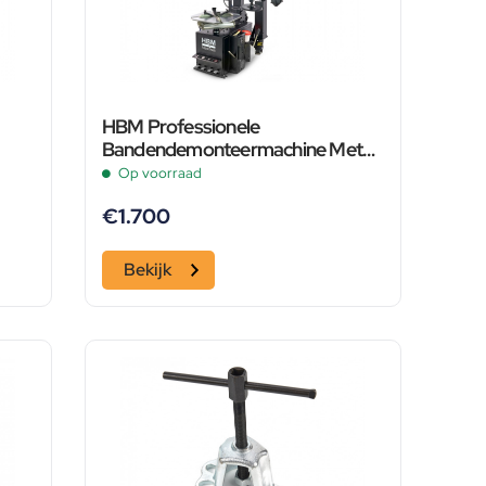
HBM Professionele
Bandendemonteermachine Met
Hulparm
Op voorraad
€
1.700
Bekijk