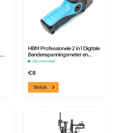
HBM Professionele 2 in 1 Digitale
,
Bandenspanningsmeter en
Bandenprofielmeter
Op voorraad
€
8
Bekijk