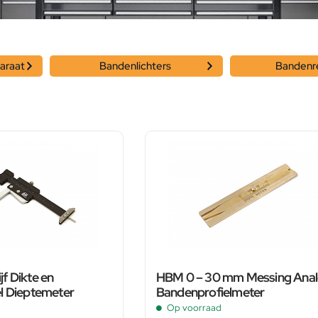
araat
Bandenlichters
Bandenr
f Dikte en
HBM 0 – 30 mm Messing Ana
l Dieptemeter
Bandenprofielmeter
Op voorraad