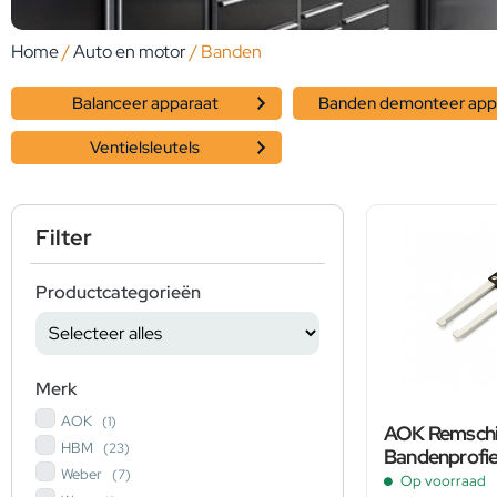
Home
/
Auto en motor
/ Banden
Balanceer apparaat
Banden demonteer app
Ventielsleutels
Filter
Productcategorieën
Merk
AOK
(1)
AOK Remschij
HBM
(23)
Bandenprofie
Weber
(7)
Op voorraad