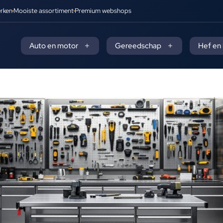
rken
Mooiste assortiment
Premium webshops
Auto en motor
Gereedschap
Hef en