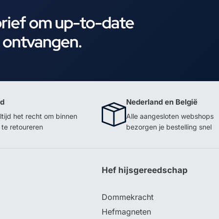
brief om up-to-date
e ontvangen.
id
Nederland en België
ltijd het recht om binnen
Alle aangesloten webshops
te retoureren
bezorgen je bestelling snel
p
Hef hijsgereedschap
Dommekracht
Hefmagneten