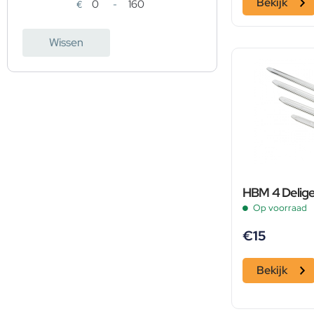
Bekijk
€
-
Minimale prijs
Maximale prijs
Wissen
HBM 4 Delige
Op voorraad
€
15
Bekijk