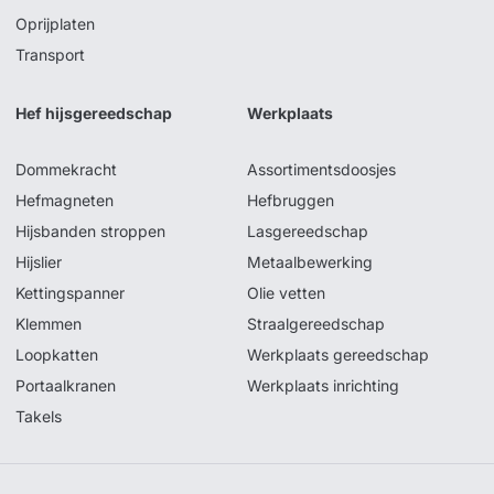
Oprijplaten
Transport
Hef hijsgereedschap
Werkplaats
Dommekracht
Assortimentsdoosjes
Hefmagneten
Hefbruggen
Hijsbanden stroppen
Lasgereedschap
Hijslier
Metaalbewerking
Kettingspanner
Olie vetten
Klemmen
Straalgereedschap
Loopkatten
Werkplaats gereedschap
Portaalkranen
Werkplaats inrichting
Takels