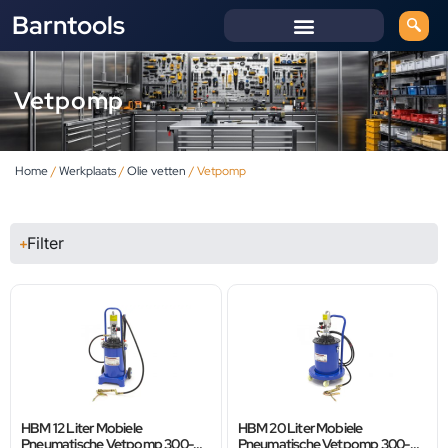
Barntools
Vetpomp
Home
/
Werkplaats
/
Olie vetten
/ Vetpomp
Filter
HBM 12 Liter Mobiele
HBM 20 Liter Mobiele
Pneumatische Vetpomp 300-
Pneumatische Vetpomp 300-