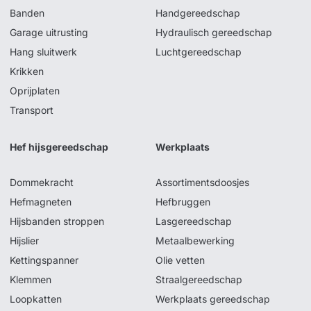
Banden
Handgereedschap
Garage uitrusting
Hydraulisch gereedschap
Hang sluitwerk
Luchtgereedschap
Krikken
Oprijplaten
Transport
Hef hijsgereedschap
Werkplaats
Dommekracht
Assortimentsdoosjes
Hefmagneten
Hefbruggen
Hijsbanden stroppen
Lasgereedschap
Hijslier
Metaalbewerking
Kettingspanner
Olie vetten
Klemmen
Straalgereedschap
Loopkatten
Werkplaats gereedschap