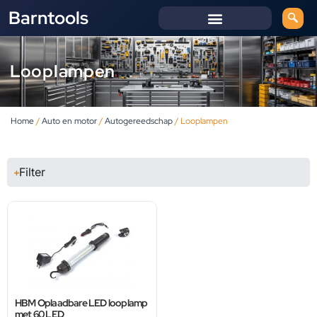
Barntools
Looplampen
Home
/
Auto en motor
/
Autogereedschap
/ Looplampen
Filter
HBM Oplaadbare LED looplamp
met 60 LED