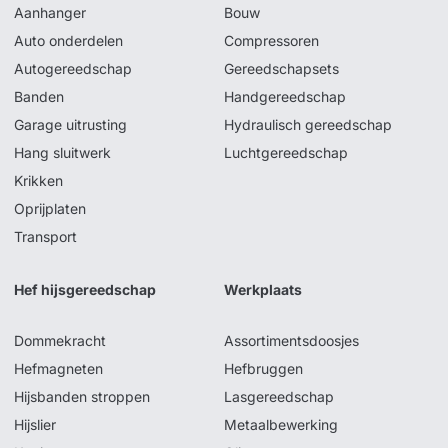
Aanhanger
Bouw
Auto onderdelen
Compressoren
Autogereedschap
Gereedschapsets
Banden
Handgereedschap
Garage uitrusting
Hydraulisch gereedschap
Hang sluitwerk
Luchtgereedschap
Krikken
Oprijplaten
Transport
Hef hijsgereedschap
Werkplaats
Dommekracht
Assortimentsdoosjes
Hefmagneten
Hefbruggen
Hijsbanden stroppen
Lasgereedschap
Hijslier
Metaalbewerking