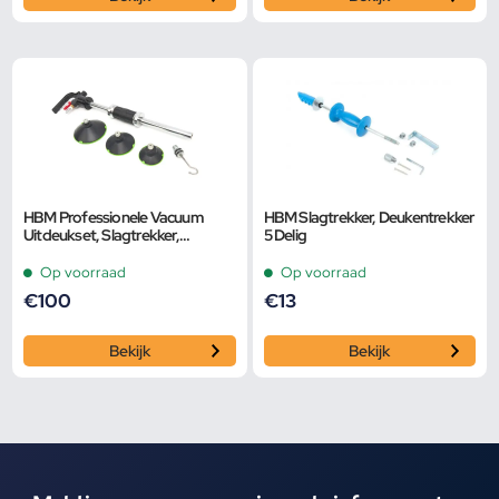
HBM Professionele Vacuum
HBM Slagtrekker, Deukentrekker
Uitdeukset, Slagtrekker,
5 Delig
Uitdeuken zonder spuiten Met
Slagtrekker Model 2
Op voorraad
Op voorraad
€
100
€
13
Bekijk
Bekijk