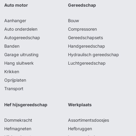
Auto motor
Gereedschap
Aanhanger
Bouw
Auto onderdelen
Compressoren
Autogereedschap
Gereedschapsets
Banden
Handgereedschap
Garage uitrusting
Hydraulisch gereedschap
Hang sluitwerk
Luchtgereedschap
Krikken
Oprijplaten
Transport
Hef hijsgereedschap
Werkplaats
Dommekracht
Assortimentsdoosjes
Hefmagneten
Hefbruggen