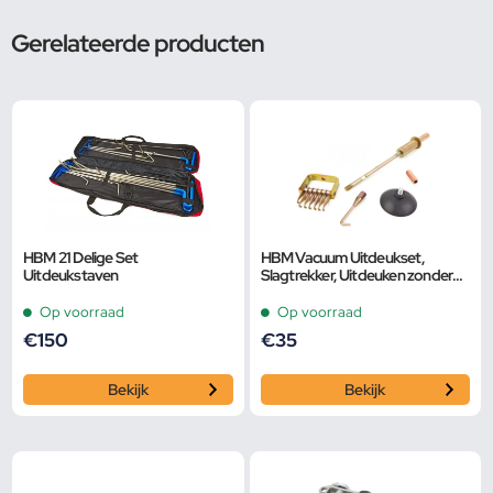
Gerelateerde producten
HBM 21 Delige Set
HBM Vacuum Uitdeukset,
Uitdeukstaven
Slagtrekker, Uitdeuken zonder
spuiten met 3 Opzetstukken
Op voorraad
Op voorraad
€
150
€
35
Bekijk
Bekijk