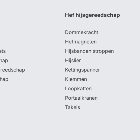
p
Hef hijsgereedschap
Dommekracht
Hefmagneten
ets
Hijsbanden stroppen
hap
Hijslier
ereedschap
Kettingspanner
chap
Klemmen
Loopkatten
Portaalkranen
Takels