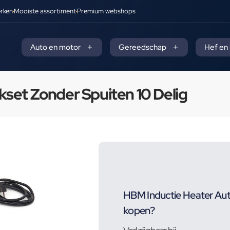
rken
Mooiste assortiment
Premium webshops
Auto en motor
Gereedschap
Hef en
set Zonder Spuiten 10 Delig
HBM Inductie Heater Aut
kopen?