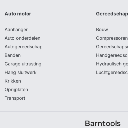
Auto motor
Gereedscha
Aanhanger
Bouw
Auto onderdelen
Compressoren
Autogereedschap
Gereedschaps
Banden
Handgereedsc
Garage uitrusting
Hydraulisch g
Hang sluitwerk
Luchtgereeds
Krikken
Oprijplaten
Transport
Barntools