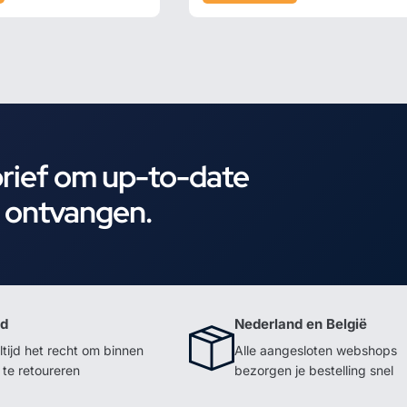
brief om up-to-date
e ontvangen.
id
Nederland en België
ltijd het recht om binnen
Alle aangesloten webshops
te retoureren
bezorgen je bestelling snel