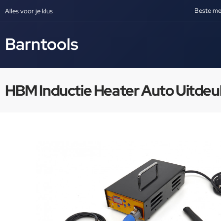
Beste me
Alles voor je klus
Barntools
HBM Inductie Heater Auto Uitdeuk