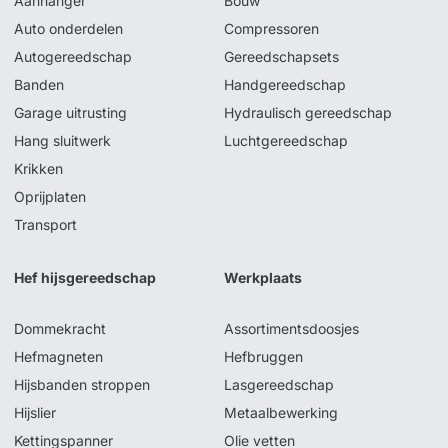
Aanhanger
Bouw
Auto onderdelen
Compressoren
Autogereedschap
Gereedschapsets
Banden
Handgereedschap
Garage uitrusting
Hydraulisch gereedschap
Hang sluitwerk
Luchtgereedschap
Krikken
Oprijplaten
Transport
Hef hijsgereedschap
Werkplaats
Dommekracht
Assortimentsdoosjes
Hefmagneten
Hefbruggen
Hijsbanden stroppen
Lasgereedschap
Hijslier
Metaalbewerking
Kettingspanner
Olie vetten