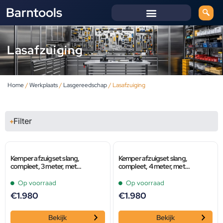
Barntools
Lasafzuiging
Home
/
Werkplaats
/
Lasgereedschap
/ Lasafzuiging
Filter
Kemper afzuigset slang,
Kemper afzuigset slang,
compleet, 3 meter, met
compleet, 4 meter, met
motorbeveiligingsschakelaar
motorbeveiligingsschakelaar
Op voorraad
Op voorraad
€
1.980
€
1.980
Bekijk
Bekijk