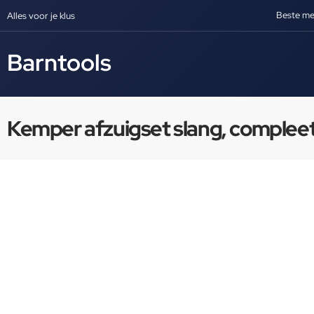
Beste me
Alles voor je klus
Barntools
Kemper afzuigset slang, compleet