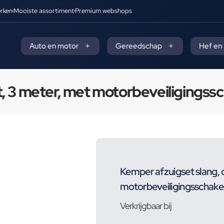
rken
Mooiste assortiment
Premium webshops
Auto en motor
Gereedschap
Hef en
, 3 meter, met motorbeveiligingss
Kemper afzuigset slang, 
motorbeveiligingsschake
Verkrijgbaar bij