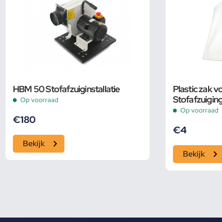
HBM 50 Stofafzuiginstallatie
Plastic zak 
Stofafzuigin
Op voorraad
Op voorraad
€
180
€
4
Bekijk
Bekijk