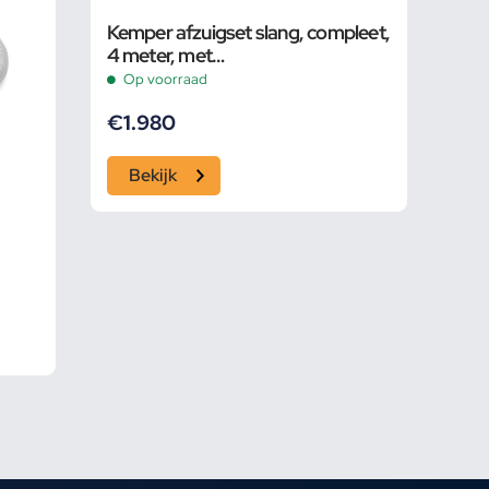
Kemper afzuigset slang, compleet,
4 meter, met
motorbeveiligingsschakelaar
Op voorraad
€
1.980
Bekijk