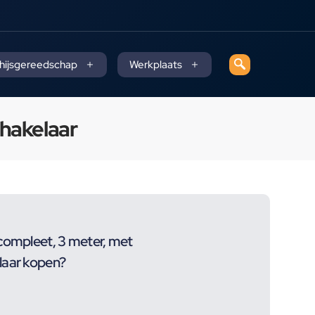
 hijsgereedschap
Werkplaats
chakelaar
compleet, 3 meter, met
laar kopen?