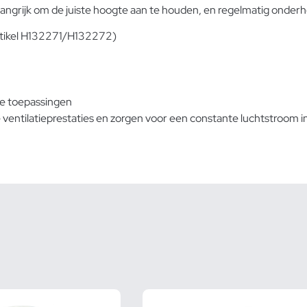
et belangrijk om de juiste hoogte aan te houden, en regelmatig onde
rtikel H132271/H132272)
le toepassingen
entilatieprestaties en zorgen voor een constante luchtstroom in