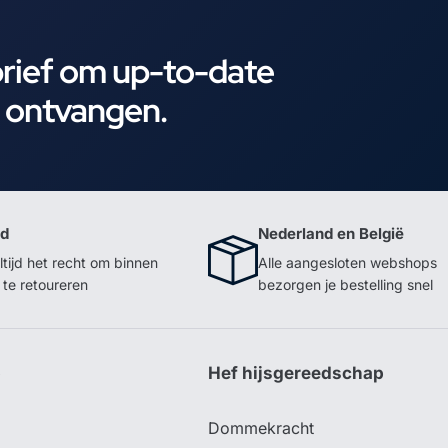
brief om up-to-date
e ontvangen.
id
Nederland en België
ltijd het recht om binnen
Alle aangesloten webshops
te retoureren
bezorgen je bestelling snel
p
Hef hijsgereedschap
Dommekracht