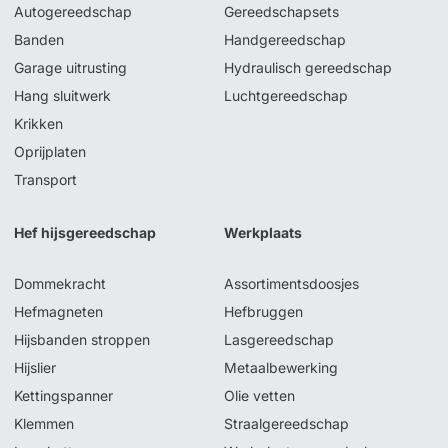
Autogereedschap
Gereedschapsets
Banden
Handgereedschap
Garage uitrusting
Hydraulisch gereedschap
Hang sluitwerk
Luchtgereedschap
Krikken
Oprijplaten
Transport
Hef hijsgereedschap
Werkplaats
Dommekracht
Assortimentsdoosjes
Hefmagneten
Hefbruggen
Hijsbanden stroppen
Lasgereedschap
Hijslier
Metaalbewerking
Kettingspanner
Olie vetten
Klemmen
Straalgereedschap